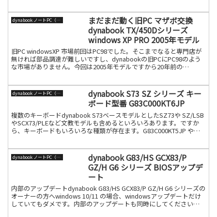
剥がしてください。小ネジが沢山ありますので、それを１つ１つ外
続きを読む
まだまだ動く旧PC マザボ交換
dynabook ノートPC（旧東芝）
dynabook TX/450Dシリーズ
windows XP PRO 2005年モデル
旧PC windowsXP 市場前回はPC98でした。そこまでなると専門店が
無ければ部品調達が難しいですし、dynabookの旧PCにPC98のよう
な市場がありません。今回は2005年モデルですから20年前の
dynabook TX/450D続きを読む
dynabook S73 SZ シリーズ キー
dynabook ノートPC（旧東芝）
ボード型番 G83C000KT6JP
複数のキーボードdynabook S73ベースモデルとしたSZ73や SZ/LSB
やSCX73/PLEなど文教モデルも含めるといろいろあります。ですか
ら、キーボードもいろいろな種類が存在ます。G83C000KT5JP や
G83C000KT続きを読む
dynabook G83/HS GCX83/P
dynabook ノートPC（旧東芝）
GZ/H G6 シリーズ BIOSアップデ
ート
内部のアップデートdynabook G83/HS GCX83/P GZ/H G6 シリーズの
オーナーの方へwindows 10/11 の場合、windowsアップデートだけ
していてもダメです。内部のアップデートも同時にしてください。
その場合続きを読む