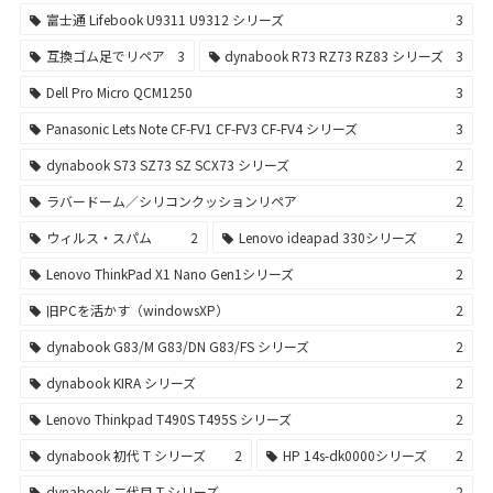
富士通 Lifebook U9311 U9312 シリーズ
3
互換ゴム足でリペア
3
dynabook R73 RZ73 RZ83 シリーズ
3
Dell Pro Micro QCM1250
3
Panasonic Lets Note CF-FV1 CF-FV3 CF-FV4 シリーズ
3
dynabook S73 SZ73 SZ SCX73 シリーズ
2
ラバードーム／シリコンクッションリペア
2
ウィルス・スパム
2
Lenovo ideapad 330シリーズ
2
Lenovo ThinkPad X1 Nano Gen1シリーズ
2
旧PCを活かす（windowsXP）
2
dynabook G83/M G83/DN G83/FS シリーズ
2
dynabook KIRA シリーズ
2
Lenovo Thinkpad T490S T495S シリーズ
2
dynabook 初代 T シリーズ
2
HP 14s-dk0000シリーズ
2
dynabook 二代目 T シリーズ
2