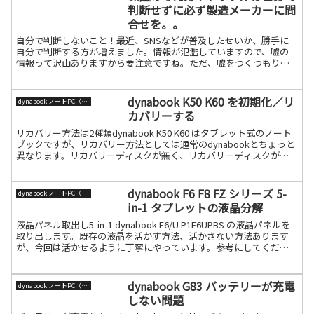
判断せずに必ず製造メーカーに問
合せを。。
自分で判断しないこと！最近、SNSなどが普及したせいか、勝手に
自分で判断する方が増えました。情報が氾濫していますので、嘘の
情報って沢山ありますから要注意ですね。ただ、嘘をつくつもりが
なくても、他人の情報を卯のみにして、それがそのまま拡散され続
きを読む
dynabook K50 K60 を初期化／リ
dynabook ノートPC（旧東芝）
カバリーする
リカバリー方法は2種類dynabook K50 K60 はタブレット式のノート
ブックですが、リカバリー方法としては通常のdynabookとちょっと
異なります。リカバリーディスクが無く、リカバリーディスクが
dynabookリカバリークリエータ続きを読む
dynabook F6 F8 FZ シリーズ 5-
dynabook ノートPC（旧東芝）
in-1 タブレットの液晶分解
液晶パネル取出し5-in-1 dynabook F6/U P1F6UPBS の液晶パネルを
取り出します。既存の液晶を活かす方法、活かさない方法あります
が、今回は活かせるように丁寧にやっています。参考にしてくださ
い。まず、下記のように液晶部分続きを読む
dynabook G83 バッテリーが充電
dynabook ノートPC（旧東芝）
しない問題