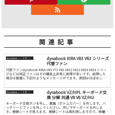
関連記事
dynabook KIRA V83 V63 シリーズ
dynabook ノートPC（旧東芝）
代替ファン
代替ファンdynabook KIRA V83 V73 V63 V832 V632 V834 V634 シリー
ズなどは純正ファンはその構造上非常に故障が多いです。故障した
場合は画面に下記のようなメッセージがでます。原因はほぼほこり
です。KIR続きを読む
dynabook VZ/HPL キーボード交
dynabook ノートPC（旧東芝）
換 分解 共通 V8 V6 VZ/HU
キーボード交換ネジを外し、裏蓋（ボトムカバー）を外します。バ
ッテリーとファンを外してください。次にマザーボードを外しま
す。絶縁シートが見えます。絶縁シートは再利用しますので、綺麗に