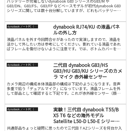
バッテリーが充電しないdynabook G83 シリーズのG83/M や
G83/DN、G83/FS、G83/FP などベースモデルが初代dynabook G83
シリーズに関しては数十台分解していますが、どれもバッテリーが
充電しないというジャ続きを読む
dynabook RJ74/KU の液晶パネ
dynabook ノートPC（旧東芝）
ルの外し方
液晶パネルを外す今回問合せがあったので実演しますので、液晶を
活かして外したい方は参考にしてください。割れている液晶であれ
ばフレームを傷付けないように注意です。では、ボトムカバーを外
して、赤部のヒンジ金具固定ネジを外し、ベア液晶部だけを外して
続きを読む
二代目 dynabook G83/HS
dynabook ノートPC（旧東芝）
G83/HU G83/KU シリーズのカメ
ラ マイク 赤外線センサー
カメラ周辺の構成本体液晶部の構成は下記のようになります。音声
多重で拾う「デュアルマイク」になっています。液晶フレームを外
して部品として確認すると下記です。これが赤外線センサー（顔認
証用）の内蔵カメラユニットです。ちなみに赤外線センサー無しは
続きを読む
実験！三代目 dynabook T55/B
dynabook ノートPC（旧東芝）
X5 T6 などの海外モデル
Satellite L50-D L50-E シリーズ
の共通部品を探す
共通部品ちょっと疑問に思ったので三代目 T AZシリーズを何台か入