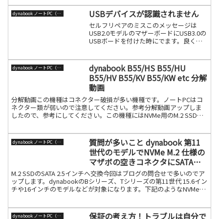
USBデバイスが認識されません
dynabook ノートPC（旧東芝）
セルフリペアのミスこのメッセージは
USB2.0モデルのマザーボードにUSB3.0の
USBボードを付けた時にでます。良くあ
るのがdynabook T又はAZ モデルの場合
です。どのメーカーも同じですが、ロン
グリリース機はモデル名が似ていますか
dynabook B55/HS B55/HU
dynabook ノートPC（旧東芝）
続きを読む
B55/HV B55/KV B55/KW etc 分解
動画
分解動画この機種はコネクター破損が多い機種です。ノートPCはコ
ネクター類が弱いので注意してください。参考分解動画アップしま
したので、参考にしてください。この機種にはNVMe用のM.2 SSDの
アダプターを採用しています。FTL5PC1G70続きを読む
質問が多いこと dynabook 第11
dynabook ノートPC（旧東芝）
世代のモデルでNVMe M.2 仕様の
マザボの空きコネクタにSATAの
2.5インチSSDをつけてみた
M.2 SSDのSATA 2.5インチへ交換今回はブログの問合せで多いのでア
ップします。dynabookのBシリーズ、Tシリーズの第11世代 15.6イン
チや16インチのモデルなどが対象になります。下記のようなNVMe用
のM.2 SSDのユ続きを読む
保証の考え方！トラブルは自分で
dynabook ノートPC（旧東芝）