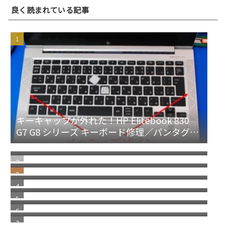
良く読まれている記事
キーキャップが外れた！HP Elitebook 830
G7 G8 シリーズ キーボード修理／パンタグラ
NEC Mate タイプMLのM.2 SSDを交換 SSDの
フ修理
取り方／レノボ デスクトップPC共通
ノートパソコン パンタグラフの取付方／修理
方法
メモリ交換 or 増設 HP Elitebook 830 G7 G8
Elitebook 840 850シリーズ共通
HP Elitebook830 G5 G6 シリーズ キーボード
部分修理 パンタグラフ／キートップ交換
ケーブルラッチ破損 セルフリペアでやってみ
た
DELL サービスタグ で機種名、モデルを探す