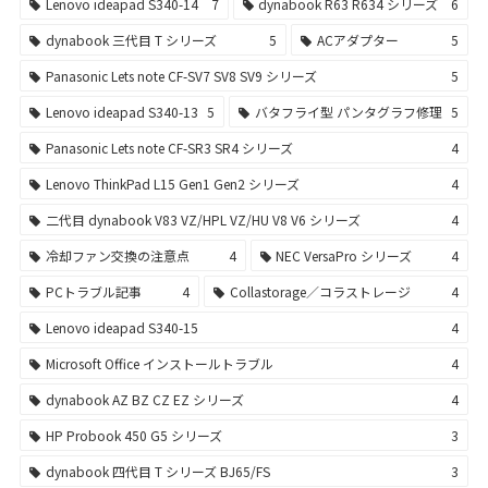
Lenovo ideapad S340-14
7
dynabook R63 R634 シリーズ
6
dynabook 三代目 T シリーズ
5
ACアダプター
5
Panasonic Lets note CF-SV7 SV8 SV9 シリーズ
5
Lenovo ideapad S340-13
5
バタフライ型 パンタグラフ修理
5
Panasonic Lets note CF-SR3 SR4 シリーズ
4
Lenovo ThinkPad L15 Gen1 Gen2 シリーズ
4
二代目 dynabook V83 VZ/HPL VZ/HU V8 V6 シリーズ
4
冷却ファン交換の注意点
4
NEC VersaPro シリーズ
4
PCトラブル記事
4
Collastorage／コラストレージ
4
Lenovo ideapad S340-15
4
Microsoft Office インストールトラブル
4
dynabook AZ BZ CZ EZ シリーズ
4
HP Probook 450 G5 シリーズ
3
dynabook 四代目 T シリーズ BJ65/FS
3