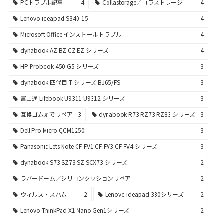
PCトラブル記事
4
Collastorage／コラストレージ
4
Lenovo ideapad S340-15
4
Microsoft Office インストールトラブル
4
dynabook AZ BZ CZ EZ シリーズ
4
HP Probook 450 G5 シリーズ
3
dynabook 四代目 T シリーズ BJ65/FS
3
富士通 Lifebook U9311 U9312 シリーズ
3
互換ゴム足でリペア
3
dynabook R73 RZ73 RZ83 シリーズ
3
Dell Pro Micro QCM1250
3
Panasonic Lets Note CF-FV1 CF-FV3 CF-FV4 シリーズ
3
dynabook S73 SZ73 SZ SCX73 シリーズ
2
ラバードーム／シリコンクッションリペア
2
ウィルス・スパム
2
Lenovo ideapad 330シリーズ
2
Lenovo ThinkPad X1 Nano Gen1シリーズ
2