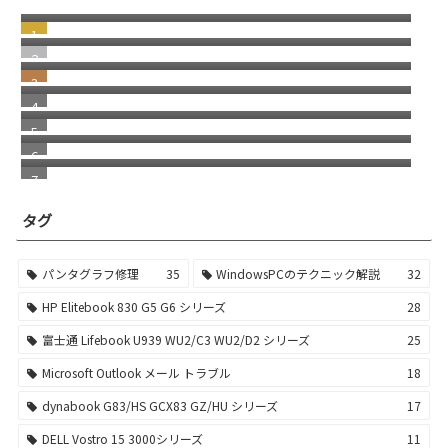
HP Elitebook830 G5 G6 シリーズ キーボード
フ修理
部分修理 パンタグラフ／キートップ交換
ノートパソコン パンタグラフの取付方／修理
方法
明らかな詐欺！Norton McAfee を語った警告
メッセージに注意
HP Dragonfly G1 G2 キーボードのEnterキー
が割れる症状について
PDFファイルを開いた時に常に手のひら（ド
ラッグツール）の状態にしておきたい
シャカシャカ？というファンの異音 ファンの
熱による変形 FB06004H05SPA
タグ
パンタグラフ修理
35
WindowsPCのテクニック解説
32
HP Elitebook 830 G5 G6 シリーズ
28
富士通 Lifebook U939 WU2/C3 WU2/D2 シリーズ
25
Microsoft Outlook メール トラブル
18
dynabook G83/HS GCX83 GZ/HU シリーズ
17
DELL Vostro 15 3000シリーズ
11