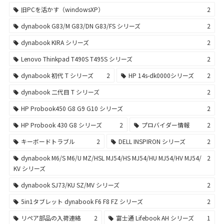
旧PCを活かす（windowsXP）
2
dynabook G83/M G83/DN G83/FS シリーズ
2
dynabook KIRA シリーズ
2
Lenovo Thinkpad T490S T495S シリーズ
2
dynabook 初代 T シリーズ
2
HP 14s-dk0000シリーズ
2
dynabook 二代目 T シリーズ
2
HP Probook450 G8 G9 G10 シリーズ
2
HP Probook 430 G8 シリーズ
2
プロバイダー情報
2
キーボードトラブル
2
DELL INSPIRON シリーズ
2
dynabook M6/S M6/U MZ/HSL MJ54/HS MJ54/HU MJ54/HV MJ54/
2
KV シリーズ
dynabook SJ73/KU SZ/MV シリーズ
2
5in1タブレット dynabook F6 F8 FZ シリーズ
2
リペア部品の入荷連絡
2
富士通 Lifebook AH シリーズ
1