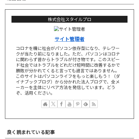
株式会社スタイルプロ
サイト管理者
コロナを機に社会がパソコン依存型になり、テレワー
クが当たり前になりました。ただ、パソコンはコロナ
に関わらず昔からトラブルが付き物です。このスピー
ド社会ではトラブルをどれだけ短時間に改善するかで
勝敗が分かれてくると言っても過言ではありません。
このサイトはパソコンライフをもっと楽しもう！（ダ
イナブックブログ）から分かれた法人ブログで、全メ
ーカーを主体にリペア方法を発信しています。どう
ぞ、活用ください。
キーキャップが外れた！HP Elitebook 830
良く読まれている記事
G7 G8 シリーズ キーボード修理／パンタグラ