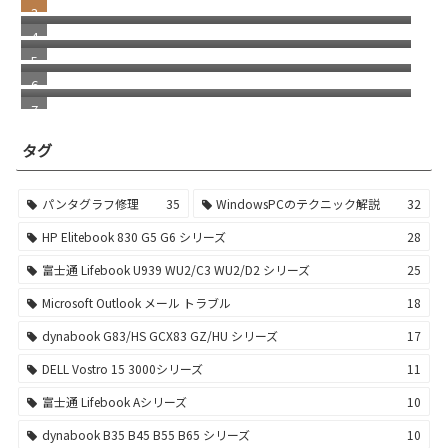
ーボード タッチパッド（クリックパット）が
dynabook B55/HS B55/HU B55/HV B55/KV
反応しなくなる事象
B55/KW etc 分解動画
dynabook B55/HS B55/HU B55/HV B55/KV
B55/KW etc 液晶パネルの外し方
ファンの異音 グリス切れ
タグ
パンタグラフ修理
35
WindowsPCのテクニック解説
32
HP Elitebook 830 G5 G6 シリーズ
28
富士通 Lifebook U939 WU2/C3 WU2/D2 シリーズ
25
Microsoft Outlook メール トラブル
18
dynabook G83/HS GCX83 GZ/HU シリーズ
17
DELL Vostro 15 3000シリーズ
11
富士通 Lifebook Aシリーズ
10
dynabook B35 B45 B55 B65 シリーズ
10