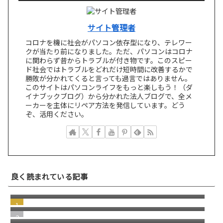
サイト管理者
コロナを機に社会がパソコン依存型になり、テレワー
クが当たり前になりました。ただ、パソコンはコロナ
に関わらず昔からトラブルが付き物です。このスピー
ド社会ではトラブルをどれだけ短時間に改善するかで
勝敗が分かれてくると言っても過言ではありません。
このサイトはパソコンライフをもっと楽しもう！（ダ
イナブックブログ）から分かれた法人ブログで、全メ
ーカーを主体にリペア方法を発信しています。どう
ぞ、活用ください。
キーキャップが外れた！HP Elitebook 830
良く読まれている記事
G7 G8 シリーズ キーボード修理／パンタグラ
富士通 LIFEBOOK U939 U9310 WU2/C3
フ修理
WU2/D2 の前後のゴム足
注意！ネジのトラブル
分解版 5in1 タブレットdynabook F6 F8 FZ キ