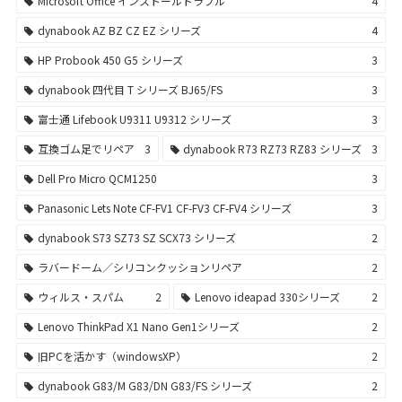
Microsoft Office インストールトラブル
4
dynabook AZ BZ CZ EZ シリーズ
4
HP Probook 450 G5 シリーズ
3
dynabook 四代目 T シリーズ BJ65/FS
3
富士通 Lifebook U9311 U9312 シリーズ
3
互換ゴム足でリペア
3
dynabook R73 RZ73 RZ83 シリーズ
3
Dell Pro Micro QCM1250
3
Panasonic Lets Note CF-FV1 CF-FV3 CF-FV4 シリーズ
3
dynabook S73 SZ73 SZ SCX73 シリーズ
2
ラバードーム／シリコンクッションリペア
2
ウィルス・スパム
2
Lenovo ideapad 330シリーズ
2
Lenovo ThinkPad X1 Nano Gen1シリーズ
2
旧PCを活かす（windowsXP）
2
dynabook G83/M G83/DN G83/FS シリーズ
2