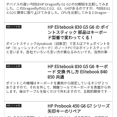
デバイスの違い今回はHP Dragonfly G1 G2 の分解図を比較してみま
した。このDragonflyのG1とG2、G3、G4があるのですが、今回はG1
とG2と簡単に取り上げてみました。CPUを比較してみるとDragonfly
G1：続きを読む
HP Elitebook 830 G5 G6 の ポイ
HP ノートPC
ントスティック 部品はキーボー
ド型番で変わってくる！
ポイントスティックdynabook（旧東芝）で言えばアキュポイントを
HP（ヒューレットパッカード）のノートPCではポイントスティック
と言います。各社でいろいろ言い方が異なるみたいです。当然の事な
がら一般の方は分からないので、質問メールは「丸続きを読む
HP Elitebook 830 G5 G6 キーボ
HP ノートPC
ード 交換 外し方 Elitebook 840
850 共通
ポイントこの機種はキーボードを裏側から固定しているネジが２つ
ありますので、それを外して、開腹ツールでキーボードを表面から外
します。後はケーブルを抜くだけで外れますので、比較的簡単です。
下記に手順と動画をアップしますので、セルフリペアの方は是続き
を読む
HP Probook 450 G6 G7 シリーズ
HP ノートPC
矢印キーのリペア