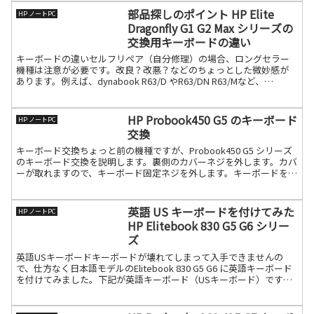
部品探しのポイント HP Elite
HP ノートPC
Dragonfly G1 G2 Max シリーズの
交換用キーボードの違い
キーボードの違いセルフリペア（自分修理）の場合、ロングセラー
機種は注意が必要です。改良？改悪？などのちょっとした微妙感が
あります。例えば、dynabook R63/D やR63/DN R63/Mなど、
「R63」は同じでおまけに見た目も同じ、続きを読む
HP Probook450 G5 のキーボード
HP ノートPC
交換
キーボード交換ちょっと前の機種ですが、Probook450 G5 シリーズ
のキーボード交換を説明します。裏側のカバーネジを外します。カバ
ーが取れますので、キーボード固定ネジを外します。キーボードを分
解ヘラで外してください。（隙間に入るもので続きを読む
英語 US キーボードを付けてみた
HP ノートPC
HP Elitebook 830 G5 G6 シリー
ズ
英語USキーボードキーボードが壊れてしまって入手できませんの
で、仕方なく日本語モデルのElitebook 830 G5 G6 に英語キーボード
を付けてみました。下記が英語キーボード（USキーボード）です。
ローマ字かな変換の方であれば、特に問続きを読む