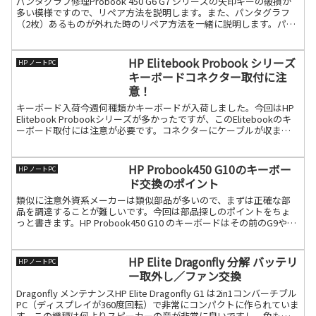
パンタグラフ修理Probook 450 G6 G7 シリーズの矢印キーの破損が
多い模様ですので、リペア方法を説明します。また、パンタグラフ
（2枚）あるものが外れた時のリペア方法を一緒に説明します。パン
タグラフ復元リペアパンタグラフが下記よう続きを読む
HP Elitebook Probook シリーズ
HP ノートPC
キーボードコネクター取付に注
意！
キーボード入荷今週何種類かキーボードが入荷しました。今回はHP
Elitebook Probookシリーズが多かったですが、このElitebookのキ
ーボード取付には注意が必要です。コネクターにケーブルが収まっ
てないのでキーが打てないという続きを読む
HP Probook450 G10のキーボー
HP ノートPC
ド交換のポイント
類似に注意外資系メーカーは類似部品が多いので、まずは正確な部
品を調達することが難しいです。今回は部品探しのポイントをちょ
っと書きます。HP Probook450 G10 のキーボードはその前のG9やG8
と非常に似ているのですが、互換キーボー続きを読む
HP Elite Dragonfly 分解 バッテリ
HP ノートPC
ー取外し／ファン交換
Dragonfly メンテナンスHP Elite Dragonfly G1 は2in1コンバーチブル
PC（ディスプレイが360度回転）で非常にコンパクトに作られていま
す。この機種は何よりスピーカーの音が非常に良いですし、色も良