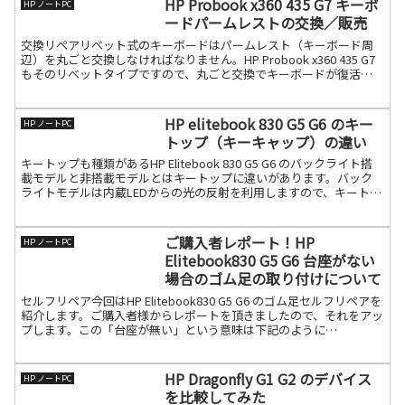
HP Probook x360 435 G7 キーボ
HP ノートPC
ードパームレストの交換／販売
交換リペアリベット式のキーボードはパームレスト（キーボード周
辺）を丸ごと交換しなければなりません。HP Probook x360 435 G7
もそのリベットタイプですので、丸ごと交換でキーボードが復活し
ます。ユニットは下記のようなパームレ続きを読む
HP elitebook 830 G5 G6 のキー
HP ノートPC
トップ（キーキャップ）の違い
キートップも種類があるHP Elitebook 830 G5 G6 のバックライト搭
載モデルと非搭載モデルとはキートップに違いがあります。バック
ライトモデルは内蔵LEDからの光の反射を利用しますので、キートッ
プの裏面がホワイト（白）になって続きを読む
ご購入者レポート！HP
HP ノートPC
Elitebook830 G5 G6 台座がない
場合のゴム足の取り付けについて
セルフリペア今回はHP Elitebook830 G5 G6 のゴム足セルフリペアを
紹介します。ご購入者様からレポートを頂きましたので、それをアッ
プします。この「台座が無い」という意味は下記のように
Elitebook830 G5 G6 の場続きを読む
HP Dragonfly G1 G2 のデバイス
HP ノートPC
を比較してみた