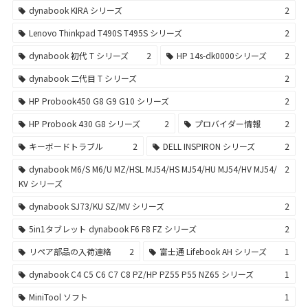
dynabook KIRA シリーズ
2
Lenovo Thinkpad T490S T495S シリーズ
2
dynabook 初代 T シリーズ
2
HP 14s-dk0000シリーズ
2
dynabook 二代目 T シリーズ
2
HP Probook450 G8 G9 G10 シリーズ
2
HP Probook 430 G8 シリーズ
2
プロバイダー情報
2
キーボードトラブル
2
DELL INSPIRON シリーズ
2
dynabook M6/S M6/U MZ/HSL MJ54/HS MJ54/HU MJ54/HV MJ54/
2
KV シリーズ
dynabook SJ73/KU SZ/MV シリーズ
2
5in1タブレット dynabook F6 F8 FZ シリーズ
2
リペア部品の入荷連絡
2
富士通 Lifebook AH シリーズ
1
dynabook C4 C5 C6 C7 C8 PZ/HP PZ55 P55 NZ65 シリーズ
1
MiniTool ソフト
1