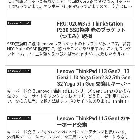
モリ増設スロットが異なります。今回はCore i5 ですのでスロットを
１つ持っています。オンボードに4GB持っていますので、空きスロッ
トに4GB入れれば8GBにな続きを読む
FRU: 02CW373 ThinkStation
Lenovo ノートPC
P330 SSD換装 赤のブラケット
（つまみ）破損
SSD交換時に破損Lenovoはブラケットのトラブルが多いです。以前
NEC Mate のSSD換装時に戸惑ったことがありますが、これもブラケ
ットです。単に上に強く引っ張れば外れますが、失敗したら折れま
す。ThinkStation P330同続きを読む
Lenovo ThinkPad L13 Gen2 L13
Lenovo ノートPC
Gen3 L13 Yoga Gen2 S2 5th Gen
S2 Yoga 5th Gen 交換用キーボー
ド
キーボード交換Lenovo ThinkPad L13 シリーズ Gen2 Gen3 の交換方
法のメーカーサイトをリンクしておきます。どうぞ、ご利用くださ
い。交換方法尚、交換方法はレノボのサイトにあります。ThinkPad
L13 Gen2T続きを読む
Lenovo ThinkPad L15 Gen1のキ
Lenovo ノートPC
ーボード交換
キーボード交換レノボのマシンは本当にメンテナンス性良いです。
外資系メーカーはセルフリペアや工具レスなど、ユーザーにやさし