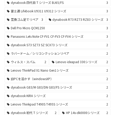
dynabook 四代目 T シリーズ BJ65/FS
3
富士通 Lifebook U9311 U9312 シリーズ
3
互換ゴム足でリペア
3
dynabook R73 RZ73 RZ83 シリーズ
3
Dell Pro Micro QCM1250
3
Panasonic Lets Note CF-FV1 CF-FV3 CF-FV4 シリーズ
3
dynabook S73 SZ73 SZ SCX73 シリーズ
2
ラバードーム／シリコンクッションリペア
2
ウィルス・スパム
2
Lenovo ideapad 330シリーズ
2
Lenovo ThinkPad X1 Nano Gen1シリーズ
2
旧PCを活かす（windowsXP）
2
dynabook G83/M G83/DN G83/FS シリーズ
2
dynabook KIRA シリーズ
2
Lenovo Thinkpad T490S T495S シリーズ
2
dynabook 初代 T シリーズ
2
HP 14s-dk0000シリーズ
2