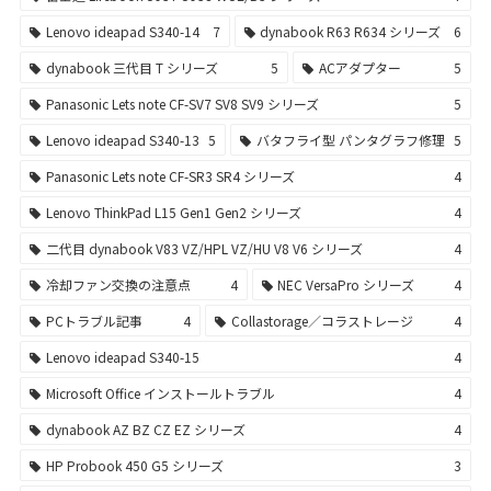
Lenovo ideapad S340-14
7
dynabook R63 R634 シリーズ
6
dynabook 三代目 T シリーズ
5
ACアダプター
5
Panasonic Lets note CF-SV7 SV8 SV9 シリーズ
5
Lenovo ideapad S340-13
5
バタフライ型 パンタグラフ修理
5
Panasonic Lets note CF-SR3 SR4 シリーズ
4
Lenovo ThinkPad L15 Gen1 Gen2 シリーズ
4
二代目 dynabook V83 VZ/HPL VZ/HU V8 V6 シリーズ
4
冷却ファン交換の注意点
4
NEC VersaPro シリーズ
4
PCトラブル記事
4
Collastorage／コラストレージ
4
Lenovo ideapad S340-15
4
Microsoft Office インストールトラブル
4
dynabook AZ BZ CZ EZ シリーズ
4
HP Probook 450 G5 シリーズ
3