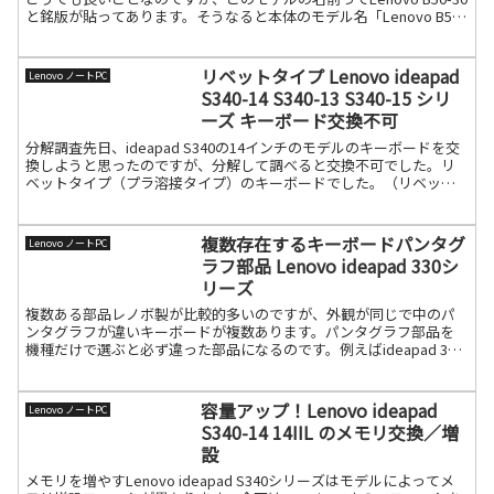
と銘版が貼ってあります。そうなると本体のモデル名「Lenovo B50-
30」になりますが、続きを読む
リベットタイプ Lenovo ideapad
Lenovo ノートPC
S340-14 S340-13 S340-15 シリ
ーズ キーボード交換不可
分解調査先日、ideapad S340の14インチのモデルのキーボードを交
換しようと思ったのですが、分解して調べると交換不可でした。リ
ベットタイプ（プラ溶接タイプ）のキーボードでした。（リベット
タイプ）キーボードがパームレストの溶接している続きを読む
複数存在するキーボードパンタグ
Lenovo ノートPC
ラフ部品 Lenovo ideapad 330シ
リーズ
複数ある部品レノボ製が比較的多いのですが、外観が同じで中のパ
ンタグラフが違いキーボードが複数あります。パンタグラフ部品を
機種だけで選ぶと必ず違った部品になるのです。例えばideapad 330
シリーズであれば、3種類は確実に部品があり、４種続きを読む
容量アップ！Lenovo ideapad
Lenovo ノートPC
S340-14 14IIL のメモリ交換／増
設
メモリを増やすLenovo ideapad S340シリーズはモデルによってメ