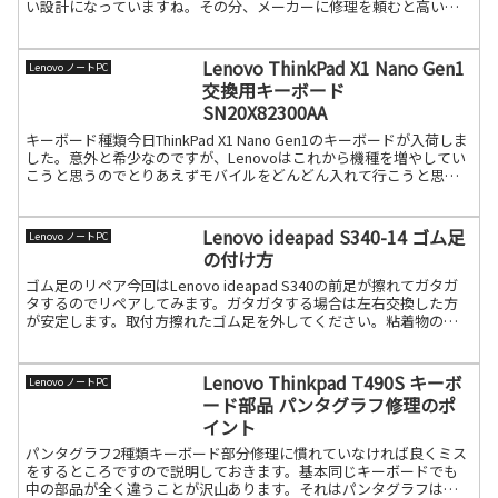
い設計になっていますね。その分、メーカーに修理を頼むと高いの
で、是非、セルフリペアできるように慣れておきましょう。手順裏続
きを読む
Lenovo ThinkPad X1 Nano Gen1
Lenovo ノートPC
交換用キーボード
SN20X82300AA
キーボード種類今日ThinkPad X1 Nano Gen1のキーボードが入荷しま
した。意外と希少なのですが、Lenovoはこれから機種を増やしてい
こうと思うのでとりあえずモバイルをどんどん入れて行こうと思い
ます。今回は新しいレビジョンのキ続きを読む
Lenovo ideapad S340-14 ゴム足
Lenovo ノートPC
の付け方
ゴム足のリペア今回はLenovo ideapad S340の前足が擦れてガタガ
タするのでリペアしてみます。ガタガタする場合は左右交換した方
が安定します。取付方擦れたゴム足を外してください。粘着物の除
去をしてください。ピンセットで外してくださ続きを読む
Lenovo Thinkpad T490S キーボ
Lenovo ノートPC
ード部品 パンタグラフ修理のポ
イント
パンタグラフ2種類キーボード部分修理に慣れていなければ良くミス
をするところですので説明しておきます。基本同じキーボードでも
中の部品が全く違うことが沢山あります。それはパンタグラフはキ