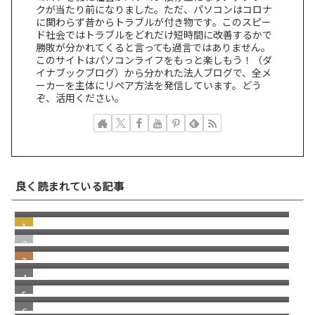
クが当たり前になりました。ただ、パソコンはコロナ
に関わらず昔からトラブルが付き物です。このスピー
ド社会ではトラブルをどれだけ短時間に改善するかで
勝敗が分かれてくると言っても過言ではありません。
このサイトはパソコンライフをもっと楽しもう！（ダ
イナブックブログ）から分かれた法人ブログで、全メ
ーカーを主体にリペア方法を発信しています。どう
ぞ、活用ください。
dynabook B65/ER 電源入れるとBIOS／
良く読まれている記事
Setup Utility画面が出る
キーキャップが外れた！HP Elitebook 830
G7 G8 シリーズ キーボード修理／パンタグラ
NEC Mate タイプMLのM.2 SSDを交換 SSDの
フ修理
取り方／レノボ デスクトップPC共通
HP Elitebook830 G5 G6 シリーズ キーボード
部分修理 パンタグラフ／キートップ交換
明らかな詐欺！Norton McAfee を語った警告
メッセージに注意
富士通 Lifebook シリーズのドライバーダウ
ンロードサイト
Microsoft Outlook classic（クラシック）だ
けを新たにダウンロードしたい場合／再イン