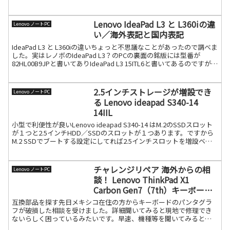
ーボード型番に依存するからです。（メーカーは中の部品まで管続
きを読む
Lenovo IdeaPad L3 と L360iの違
Lenovo ノートPC
い／海外表記と国内表記
IdeaPad L3 と L360iの違いちょっと不思議なことがあったので調べま
した。実はレノボのIdeaPad L3？のPCの裏面の銘版には型番が
82HL00B9JPと書いてありIdeaPad L3 15ITL6と書いてあるのですが、
型番続きを読む
2.5インチストレージが増設でき
Lenovo ノートPC
る Lenovo ideapad S340-14
14IIL
小型で利便性が良いLenovo ideapad S340-14 はM.2のSSDスロット
が１つと2.5インチHDD／SSDのスロットが１つあります。ですから
M.2 SSDでブートする設定にしてれば2.5インチスロットを増設ベイ
にできます（増続きを読む
チャレンジリペア 海外からの相
Lenovo ノートPC
談！ Lenovo ThinkPad X1
Carbon Gen7（7th）キーボード
修理
互換部品を探す先日メキシコ在住の方からキーボードのパンタグラ
フが破損した相談を受けました。詳細聞いてみると現地で修理でき
ないらしく困っているみたいです。早速、機種等を聞いてみると
Lenovo ThinkPad X1 Carbon Gen7（続きを読む