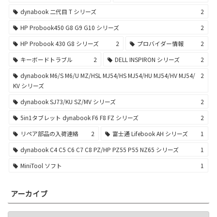
dynabook 二代目 T シリーズ
2
HP Probook450 G8 G9 G10 シリーズ
2
HP Probook 430 G8 シリーズ
2
プロバイダー情報
2
キーボードトラブル
2
DELL INSPIRON シリーズ
2
dynabook M6/S M6/U MZ/HSL MJ54/HS MJ54/HU MJ54/HV MJ54/
2
KV シリーズ
dynabook SJ73/KU SZ/MV シリーズ
2
5in1タブレット dynabook F6 F8 FZ シリーズ
2
リペア部品の入荷連絡
2
富士通 Lifebook AH シリーズ
1
dynabook C4 C5 C6 C7 C8 PZ/HP PZ55 P55 NZ65 シリーズ
1
MiniTool ソフト
1
アーカイブ