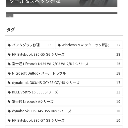
ツール＆スペック確認
Outlook 2016 2019 のデータファイル削除エ
ラー
タグ
パンタグラフ修理
35
WindowsPCのテクニック解説
32
HP Elitebook 830 G5 G6 シリーズ
28
富士通 Lifebook U939 WU2/C3 WU2/D2 シリーズ
25
Microsoft Outlook メール トラブル
18
dynabook G83/HS GCX83 GZ/HU シリーズ
17
DELL Vostro 15 3000シリーズ
11
富士通 Lifebook Aシリーズ
10
dynabook B35 B45 B55 B65 シリーズ
10
HP Elitebook 830 G7 G8 シリーズ
10