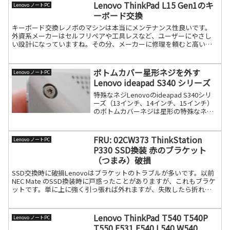
Lenovo ThinkPad L15 Gen1のキ
Lenovo ノートPC
ーボード交換
キーボード交換レノボのマシンは本当にメンテナンス性良いです。
外資系メーカーはセルフリペアや工具レスなど、ユーザーにやさし
い設計になっていますね。その分、メーカーに修理を頼むと高いの
で、是非、セルフリペアできるように慣れておきましょう。手順裏続
きを読む
ボトムカバー星形ネジを外す
Lenovo ノートPC
Lenovo ideapad S340 シリーズ
特殊なネジLenovoのideapad S340シリ
ーズ（13インチ、14インチ、15インチ）
のボトムカバーネジは星形の特殊なネジ
です（トルクスネジ）そのため専用ドラ
イバーを紹介します。ideapad S340-14
シリーズのボトムカバー続きを読む
FRU: 02CW373 ThinkStation
Lenovo ノートPC
P330 SSD換装 赤のブラケット
（つまみ）破損
SSD交換時に破損Lenovoはブラケットのトラブルが多いです。以前
NEC Mate のSSD換装時に戸惑ったことがありますが、これもブラケ
ットです。単に上に強く引っ張れば外れますが、失敗したら折れま
す。ThinkStation P330同続きを読む
Lenovo ThinkPad T540 T540P
Lenovo ノートPC
T550 E531 E540 L540 W540