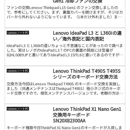
Gen1 冷却ファンの交換
ファンの交換Lenovo Thinkpad L15 Gen1 のファン交換しましたの
で、参考にしてください。まず、裏面カバーを開けますが、ネジはカ
バーから外れないようになっています。（1本だけ外れました）まず
はファンのコネクターを外します。続きを読む
Lenovo IdeaPad L3 と L360iの違
Lenovo ノートPC
い／海外表記と国内表記
IdeaPad L3 と L360iの違いちょっと不思議なことがあったので調べま
した。実はレノボのIdeaPad L3？のPCの裏面の銘版には型番が
82HL00B9JPと書いてありIdeaPad L3 15ITL6と書いてあるのですが、
型番続きを読む
Lenovo ThinkPad T490S T495S
Lenovo ノートPC
シリーズのキーボード交換方法
交換方法今回はLenovo Thinkpad T490S のキーボード交換を実施し
ました（共通メンテナンスはThinkpad T495S）極小ネジ式のキーボ
ード交換ですので、根気メンテナンスバージョンです。老眼の方はハ
ズキルーペのような拡大続きを読む
Lenovo ThinkPad X1 Nano Gen1
Lenovo ノートPC
交換用キーボード
SN20X82300AA
キーボード種類今日ThinkPad X1 Nano Gen1のキーボードが入荷しま