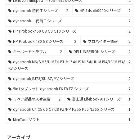
Lenovo Thinkpad T490S T495S シリーズ
2
dynabook 初代 T シリーズ
2
HP 14s-dk0000シリーズ
2
dynabook 二代目 T シリーズ
2
HP Probook450 G8 G9 G10 シリーズ
2
HP Probook 430 G8 シリーズ
2
プロバイダー情報
2
キーボードトラブル
2
DELL INSPIRON シリーズ
2
dynabook M6/S M6/U MZ/HSL MJ54/HS MJ54/HU MJ54/HV MJ54/
2
KV シリーズ
dynabook SJ73/KU SZ/MV シリーズ
2
5in1タブレット dynabook F6 F8 FZ シリーズ
2
リペア部品の入荷連絡
2
富士通 Lifebook AH シリーズ
1
dynabook C4 C5 C6 C7 C8 PZ/HP PZ55 P55 NZ65 シリーズ
1
MiniTool ソフト
1
アーカイブ