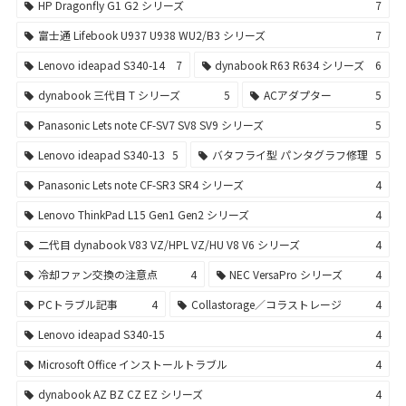
HP Dragonfly G1 G2 シリーズ
7
富士通 Lifebook U937 U938 WU2/B3 シリーズ
7
Lenovo ideapad S340-14
7
dynabook R63 R634 シリーズ
6
dynabook 三代目 T シリーズ
5
ACアダプター
5
Panasonic Lets note CF-SV7 SV8 SV9 シリーズ
5
Lenovo ideapad S340-13
5
バタフライ型 パンタグラフ修理
5
Panasonic Lets note CF-SR3 SR4 シリーズ
4
Lenovo ThinkPad L15 Gen1 Gen2 シリーズ
4
二代目 dynabook V83 VZ/HPL VZ/HU V8 V6 シリーズ
4
冷却ファン交換の注意点
4
NEC VersaPro シリーズ
4
PCトラブル記事
4
Collastorage／コラストレージ
4
Lenovo ideapad S340-15
4
Microsoft Office インストールトラブル
4
dynabook AZ BZ CZ EZ シリーズ
4