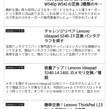
W540p W541の互換 2種類のキー
ボード
微妙な違い見た目同じようなキーボードでもちょっと違うキーボー
ドって意外と沢山あります。これは使っている人しか分かりません
ので売るだけのキーボード販売業者がレビューで叩かれていますね
（笑）以前ブログに書いたのはdynabook R35 とB3続きを読む
チャレンジリペア Lenovo
Lenovo ノートPC
ideapad S340-15 互換 パンタグ
ラフを探す
互換パンタグラフパーツ専門店をやっているといろいろな情報が入
ってきます。類似パンタグラフが無いか？という問合せが多く、写
真等を送って頂くと、慣れている私にとって互換パンタグラフが直
ぐに分かります。今回はLenovo ideapad S340続きを読む
容量アップ！Lenovo ideapad
Lenovo ノートPC
S340-14 14IIL のメモリ交換／増
設
メモリを増やすLenovo ideapad S340シリーズはモデルによってメ
モリ増設スロットが異なります。今回はCore i5 ですのでスロットを
１つ持っています。オンボードに4GB持っていますので、空きスロッ
トに4GB入れれば8GBにな続きを読む
簡単交換！Lenovo ThinkPad L15
Lenovo ノートPC