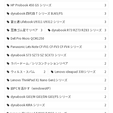
HP Probook 450 G5 シリーズ
3
dynabook 四代目 T シリーズ BJ65/FS
3
富士通 Lifebook U9311 U9312 シリーズ
3
互換ゴム足でリペア
3
dynabook R73 RZ73 RZ83 シリーズ
3
Dell Pro Micro QCM1250
3
Panasonic Lets Note CF-FV1 CF-FV3 CF-FV4 シリーズ
3
dynabook S73 SZ73 SZ SCX73 シリーズ
2
ラバードーム／シリコンクッションリペア
2
ウィルス・スパム
2
Lenovo ideapad 330シリーズ
2
Lenovo ThinkPad X1 Nano Gen1シリーズ
2
旧PCを活かす（windowsXP）
2
dynabook G83/M G83/DN G83/FS シリーズ
2
dynabook KIRA シリーズ
2