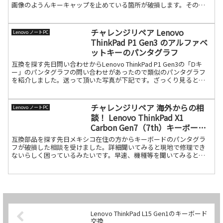
画像のようんキーキャップを止めている箇所が破損します。その場
合はパンタグラ続きを読む
チャレンジリペア Lenovo
Lenovo ノートPC
ThinkPad P1 Gen3 のアルファベ
ットキーのパンタグラフ
互換を探す先日問い合わせからLenovo ThinkPad P1 Gen3の「Dキ
ー」のパンタグラフの問い合わせがあったので類似のパンタグラフ
を紹介しました。送って頂いた写真が下記です。ざっくり見ると同
メーカーのThinkPad T490S続きを読む
チャレンジリペア 海外からの相
Lenovo ノートPC
談！ Lenovo ThinkPad X1
Carbon Gen7（7th）キーボード
修理
互換部品を探す先日メキシコ在住の方からキーボードのパンタグラ
フが破損した相談を受けました。詳細聞いてみると現地で修理でき
ないらしく困っているみたいです。早速、機種等を聞いてみると
Lenovo ThinkPad X1 Carbon Gen7（続きを読む
Lenovo ThinkPad L15 Gen1のキーボード
交換