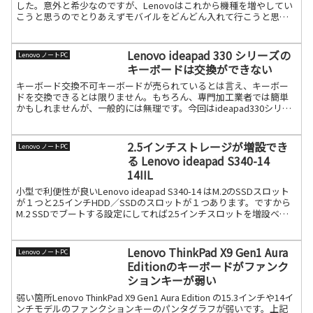
した。意外と希少なのですが、Lenovoはこれから機種を増やしてい
こうと思うのでとりあえずモバイルをどんどん入れて行こうと思い
ます。今回は新しいレビジョンのキ続きを読む
Lenovo ideapad 330 シリーズの
Lenovo ノートPC
キーボードは交換ができない
キーボード交換不可キーボードが売られているとは言え、キーボー
ドを交換できるとは限りません。もちろん、専門加工業者では簡単
かもしれませんが、一般的には無理です。今回はideapad330シリー
ズですが、キーボードは部品マーケットで販売されてい続きを読む
2.5インチストレージが増設でき
Lenovo ノートPC
る Lenovo ideapad S340-14
14IIL
小型で利便性が良いLenovo ideapad S340-14 はM.2のSSDスロット
が１つと2.5インチHDD／SSDのスロットが１つあります。ですから
M.2 SSDでブートする設定にしてれば2.5インチスロットを増設ベイ
にできます（増続きを読む
Lenovo ThinkPad X9 Gen1 Aura
Lenovo ノートPC
Editionのキーボードがファンク
ションキーが弱い
弱い箇所Lenovo ThinkPad X9 Gen1 Aura Edition の15.3インチや14イ
ンチモデルのファンクションキーのパンタグラフが弱いです。上記