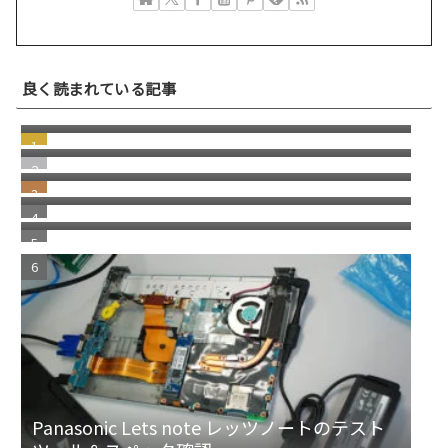
dynabook B65/ER 電源入れるとBIOS／
良く読まれている記事
Setup Utility画面が出る
PCメーカー製ノートパソコンの部品を探す方
法について。グーグルレンズ
Panasonic Lets Note CF-FV1 CF-FV4 コネク
ターの外し方
windows11 セットアップ後 ＠（アットマー
ク）がでない問題
2025年版 DELL OptiPlex 7020 SFF Office
Personal 2021 プレインストール版 マイクロ
ソフトアカウント無し
Panasonic Lets note レッツノートのテスト