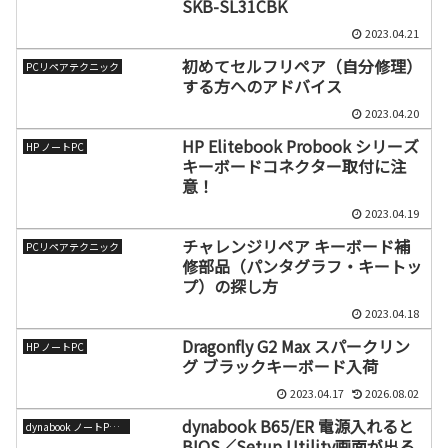
SKB-SL31CBK
2023.04.21
初めてセルフリペア（自分修理）
PCリペアテクニック
する方へのアドバイス
2023.04.20
HP Elitebook Probook シリーズ
HP ノートPC
キーボードコネクター取付に注
意！
2023.04.19
チャレンジリペア キーボード補
PCリペアテクニック
修部品（パンタグラフ・キートッ
プ）の探し方
2023.04.18
Dragonfly G2 Max スパークリン
HP ノートPC
グ ブラックキーボード入荷
2023.04.17
2026.08.02
dynabook B65/ER 電源入れると
dynabook ノートPC（旧東芝）
BIOS／Setup Utility画面が出る