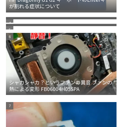
が割れる症状について
ノートパソコン パンタグラフの取付方／修理
方法
PDFファイルを開いた時に常に手のひら（ド
ラッグツール）の状態にしておきたい
シャカシャカ？というファンの異音 ファンの
熱による変形 FB06004H05SPA