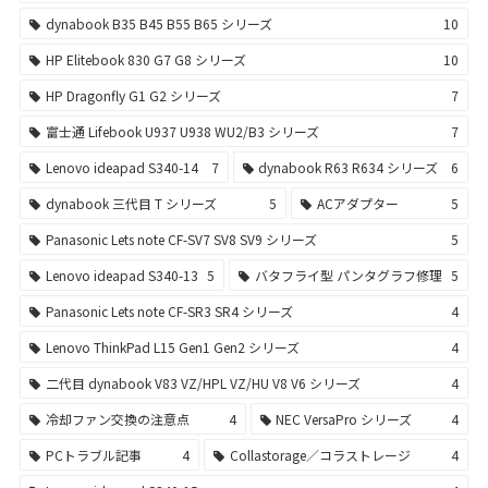
dynabook B35 B45 B55 B65 シリーズ
10
HP Elitebook 830 G7 G8 シリーズ
10
HP Dragonfly G1 G2 シリーズ
7
富士通 Lifebook U937 U938 WU2/B3 シリーズ
7
Lenovo ideapad S340-14
7
dynabook R63 R634 シリーズ
6
dynabook 三代目 T シリーズ
5
ACアダプター
5
Panasonic Lets note CF-SV7 SV8 SV9 シリーズ
5
Lenovo ideapad S340-13
5
バタフライ型 パンタグラフ修理
5
Panasonic Lets note CF-SR3 SR4 シリーズ
4
Lenovo ThinkPad L15 Gen1 Gen2 シリーズ
4
二代目 dynabook V83 VZ/HPL VZ/HU V8 V6 シリーズ
4
冷却ファン交換の注意点
4
NEC VersaPro シリーズ
4
PCトラブル記事
4
Collastorage／コラストレージ
4