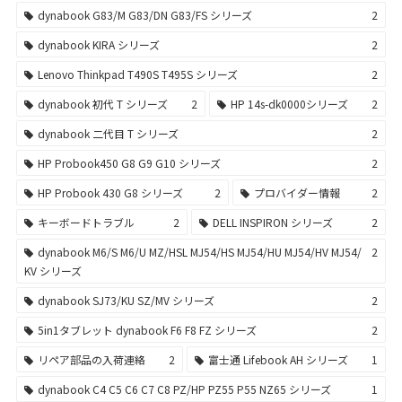
dynabook G83/M G83/DN G83/FS シリーズ
2
dynabook KIRA シリーズ
2
Lenovo Thinkpad T490S T495S シリーズ
2
dynabook 初代 T シリーズ
2
HP 14s-dk0000シリーズ
2
dynabook 二代目 T シリーズ
2
HP Probook450 G8 G9 G10 シリーズ
2
HP Probook 430 G8 シリーズ
2
プロバイダー情報
2
キーボードトラブル
2
DELL INSPIRON シリーズ
2
dynabook M6/S M6/U MZ/HSL MJ54/HS MJ54/HU MJ54/HV MJ54/
2
KV シリーズ
dynabook SJ73/KU SZ/MV シリーズ
2
5in1タブレット dynabook F6 F8 FZ シリーズ
2
リペア部品の入荷連絡
2
富士通 Lifebook AH シリーズ
1
dynabook C4 C5 C6 C7 C8 PZ/HP PZ55 P55 NZ65 シリーズ
1