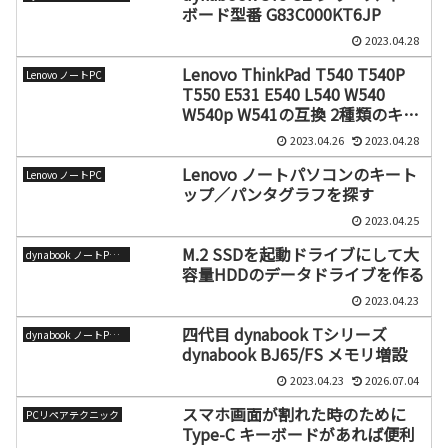
ボード型番 G83C000KT6JP
2023.04.28
Lenovo ThinkPad T540 T540P
Lenovo ノートPC
T550 E531 E540 L540 W540
W540p W541の互換 2種類のキー
ボード
2023.04.26
2023.04.28
Lenovo ノートパソコンのキート
Lenovo ノートPC
ップ／パンタグラフを探す
2023.04.25
M.2 SSDを起動ドライブにして大
dynabook ノートPC（旧東芝）
容量HDDのデータドライブを作る
2023.04.23
四代目 dynabook Tシリーズ
dynabook ノートPC（旧東芝）
dynabook BJ65/FS メモリ増設
2023.04.23
2026.07.04
スマホ画面が割れた時のために
PCリペアテクニック
Type-C キーボードがあれば便利