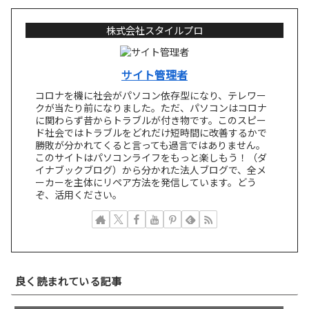
株式会社スタイルプロ
サイト管理者
コロナを機に社会がパソコン依存型になり、テレワー
クが当たり前になりました。ただ、パソコンはコロナ
に関わらず昔からトラブルが付き物です。このスピー
ド社会ではトラブルをどれだけ短時間に改善するかで
勝敗が分かれてくると言っても過言ではありません。
このサイトはパソコンライフをもっと楽しもう！（ダ
イナブックブログ）から分かれた法人ブログで、全メ
ーカーを主体にリペア方法を発信しています。どう
ぞ、活用ください。
キーキャップが外れた！HP Elitebook 830
良く読まれている記事
G7 G8 シリーズ キーボード修理／パンタグラ