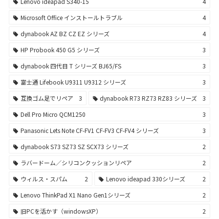
Lenovo ideapad S340-15
4
Microsoft Office インストールトラブル
4
dynabook AZ BZ CZ EZ シリーズ
4
HP Probook 450 G5 シリーズ
3
dynabook 四代目 T シリーズ BJ65/FS
3
富士通 Lifebook U9311 U9312 シリーズ
3
互換ゴム足でリペア
3
dynabook R73 RZ73 RZ83 シリーズ
3
Dell Pro Micro QCM1250
3
Panasonic Lets Note CF-FV1 CF-FV3 CF-FV4 シリーズ
3
dynabook S73 SZ73 SZ SCX73 シリーズ
2
ラバードーム／シリコンクッションリペア
2
ウィルス・スパム
2
Lenovo ideapad 330シリーズ
2
Lenovo ThinkPad X1 Nano Gen1シリーズ
2
旧PCを活かす（windowsXP）
2