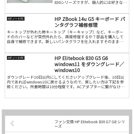
830シリーズですが、個人的には好きな機
種ではありません。モバイルパソコンを
選ぶ時に何を優先するか？デザイン？私
は違います。やっぱり、丈夫さとバッテ
HP ZBook 14u G5 キーボード パ
HP ノートPC
続きを読む
ンタグラフ補修修理
キートップが外れた時キートップ（キーキャップ）など、キーボー
ドのカバーなどが突然外れたら、再度修復するか？部品を購入して
自身で補修できます。新しいパンタグラフを仕入れますそのまま上
げたらこんな感じでパンタグラフが開く方向です。それをそのまま
続きを読む
HP Elitebook 830 G5 G6
HP ノートPC
windows11 をダウングレード／
windows10
ダウングレード10日以内にしてくださいアップグレード後、10日以
内であればwindows10に戻せるようなので、戻したい方は下記を参
照ください。所要時間は10分程度です。ACアダプターに繋がなけれ
ば戻せません。完全に戻りませんので、一部のア続きを読む
ファン交換 HP Elitebook 830 G7 G8 シリ
ーズ