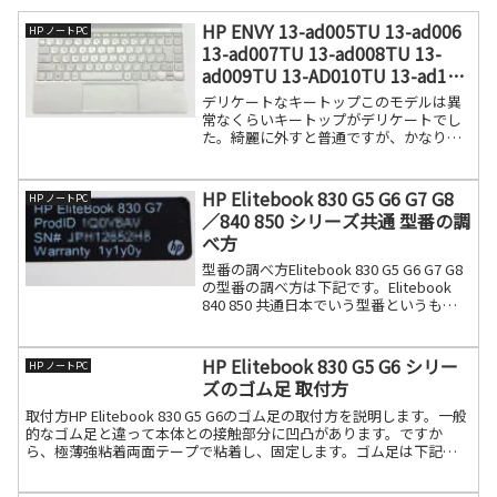
HP ENVY 13-ad005TU 13-ad006
HP ノートPC
13-ad007TU 13-ad008TU 13-
ad009TU 13-AD010TU 13-ad100
13-ad129TU 13-ad130TU のキー
デリケートなキートップこのモデルは異
ボード
常なくらいキートップがデリケートでし
た。綺麗に外すと普通ですが、かなりデ
リケートに作られています。ちょっとメ
ンテナンスでキートップを外すと直ぐに
割れてしまうというデリケートさ。。パ
HP Elitebook 830 G5 G6 G7 G8
HP ノートPC
ンタグラフから外すときに続きを読む
／840 850 シリーズ共通 型番の調
べ方
型番の調べ方Elitebook 830 G5 G6 G7 G8
の型番の調べ方は下記です。Elitebook
840 850 共通日本でいう型番というもの
はProdID（プロダクトID）になり、大方
の仕様が分かります。SNはシリアルナン
バー続きを読む
HP Elitebook 830 G5 G6 シリー
HP ノートPC
ズのゴム足 取付方
取付方HP Elitebook 830 G5 G6のゴム足の取付方を説明します。一般
的なゴム足と違って本体との接触部分に凹凸があります。ですか
ら、極薄強粘着両面テープで粘着し、固定します。ゴム足は下記の
ように外れます。粘着テープの残骸をはぎ続きを読む