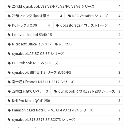
二代目 dynabook V83 VZ/HPL VZ/HU V8 V6 シリーズ
4
冷却ファン交換の注意点
4
NEC VersaPro シリーズ
4
PCトラブル記事
4
Collastorage／コラストレージ
4
Lenovo ideapad S340-15
4
Microsoft Office インストールトラブル
4
dynabook AZ BZ CZ EZ シリーズ
4
HP Probook 450 G5 シリーズ
3
dynabook 四代目 T シリーズ BJ65/FS
3
富士通 Lifebook U9311 U9312 シリーズ
3
互換ゴム足でリペア
3
dynabook R73 RZ73 RZ83 シリーズ
3
Dell Pro Micro QCM1250
3
Panasonic Lets Note CF-FV1 CF-FV3 CF-FV4 シリーズ
3
dynabook S73 SZ73 SZ SCX73 シリーズ
2