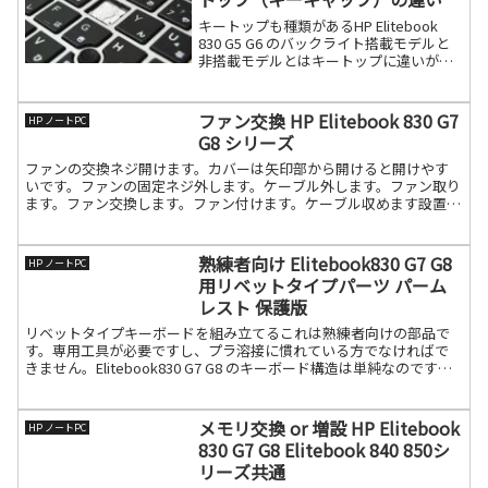
キートップも種類があるHP Elitebook
830 G5 G6 のバックライト搭載モデルと
非搭載モデルとはキートップに違いがあ
ります。バックライトモデルは内蔵LED
からの光の反射を利用しますので、キー
トップの裏面がホワイト（白）になって
ファン交換 HP Elitebook 830 G7
HP ノートPC
続きを読む
G8 シリーズ
ファンの交換ネジ開けます。カバーは矢印部から開けると開けやす
いです。ファンの固定ネジ外します。ケーブル外します。ファン取り
ます。ファン交換します。ファン付けます。ケーブル収めます設置完
了！カバー付けて終わりです。部品購入は当ショップから可能続き
を読む
熟練者向け Elitebook830 G7 G8
HP ノートPC
用リベットタイプパーツ パーム
レスト 保護版
リベットタイプキーボードを組み立てるこれは熟練者向けの部品で
す。専用工具が必要ですし、プラ溶接に慣れている方でなければで
きません。Elitebook830 G7 G8 のキーボード構造は単純なのです
が、技術を要求されますので、その概念が解っ続きを読む
メモリ交換 or 増設 HP Elitebook
HP ノートPC
830 G7 G8 Elitebook 840 850シ
リーズ共通