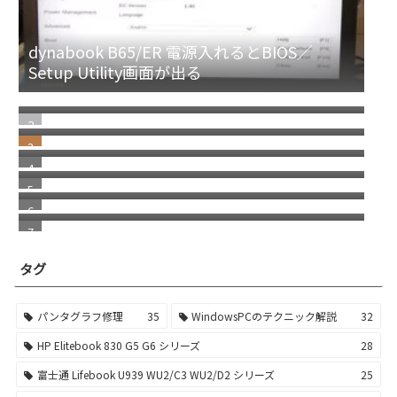
dynabook B65/ER 電源入れるとBIOS／
Setup Utility画面が出る
キーキャップが外れた！HP Elitebook 830
G7 G8 シリーズ キーボード修理／パンタグラ
NEC Mate タイプMLのM.2 SSDを交換 SSDの
フ修理
取り方／レノボ デスクトップPC共通
HP Elitebook830 G5 G6 シリーズ キーボード
部分修理 パンタグラフ／キートップ交換
明らかな詐欺！Norton McAfee を語った警告
メッセージに注意
富士通 Lifebook シリーズのドライバーダウ
ンロードサイト
Microsoft Outlook classic（クラシック）だ
けを新たにダウンロードしたい場合／再イン
ストール
タグ
パンタグラフ修理
35
WindowsPCのテクニック解説
32
HP Elitebook 830 G5 G6 シリーズ
28
富士通 Lifebook U939 WU2/C3 WU2/D2 シリーズ
25