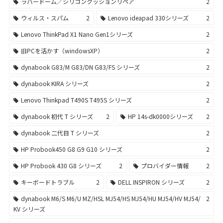
ラバードーム／シリコンクッションリペア
2
ウィルス・スパム
2
Lenovo ideapad 330シリーズ
2
Lenovo ThinkPad X1 Nano Gen1シリーズ
2
旧PCを活かす（windowsXP）
2
dynabook G83/M G83/DN G83/FS シリーズ
2
dynabook KIRA シリーズ
2
Lenovo Thinkpad T490S T495S シリーズ
2
dynabook 初代 T シリーズ
2
HP 14s-dk0000シリーズ
2
dynabook 二代目 T シリーズ
2
HP Probook450 G8 G9 G10 シリーズ
2
HP Probook 430 G8 シリーズ
2
プロバイダー情報
2
キーボードトラブル
2
DELL INSPIRON シリーズ
2
dynabook M6/S M6/U MZ/HSL MJ54/HS MJ54/HU MJ54/HV MJ54/
2
KV シリーズ