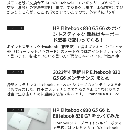
メモリ増設／交換今回はHPのElitebook830 G7 のシリーズのメモリ
交換（増設）の方法を説明します。ネジを外します。本体前方はネジ
がありませんが、ここは爪でかけていますので、外す時に爪を折ら
ないように気を付けてください。分解ヘラで続きを読む
HP Elitebook 830 G5 G6 の ポイ
HP ノートPC
ントスティック 部品はキーボー
ド型番で変わってくる！
ポイントスティックdynabook（旧東芝）で言えばアキュポイントを
HP（ヒューレットパッカード）のノートPCではポイントスティック
と言います。各社でいろいろ言い方が異なるみたいです。当然の事な
がら一般の方は分からないので、質問メールは「丸続きを読む
2022年4 更新 HP Elitebook 830
HP ノートPC
G5 G6 メンテナンス まとめ
各部メンテナンスElitebook 830 G5 G6 シリーズのメンテナンスをま
とめてみました。自由にメンテナンスできるスキルは今後ビジネス
社会で生き抜くために重要な必須スキルです。Elitebook 830 G5 or
G6 をお持ちの続きを読む
HP Elitebook 830 G5 G6 と
HP ノートPC
Elitebook 830 G7 を比べてみた
Elitebookシリーズライトシルバーボディ
で天板にはプレミアムロゴのElitebook