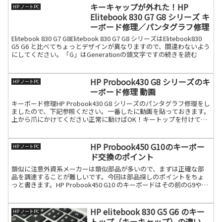
キーキャップが外れた！HP
HP ノートPC
Elitebook 830 G7 G8 シリーズ キ
ーボード修理／パンタグラフ修理
Elitebook 830 G7 G8Elitebook 830 G7 G8 シリーズはElitebook830
G5 G6 と比べてちょっとデザインが異なりますので、間違わないよう
にしてください。「G」はGenerationの頭文字ですの続きを読む
HP Probook430 G8 シリーズのキ
HP ノートPC
ーボード修理 動画
キーボード修理HP Probook430 G8 シリーズのパンタグラフ修理をし
ましたので、下記参照ください。一番したに動画を貼っておきます。
上から爪にかけてください正常に動けばOK！キートップを付けて終
わり詳しくはショート動画をご覧ください続きを読む
HP Probook450 G10のキーボー
HP ノートPC
ド交換のポイント
類似に注意外資系メーカーは類似部品が多いので、まずは正確な部
品を調達することが難しいです。今回は部品探しのポイントをちょ
っと書きます。HP Probook450 G10 のキーボードはその前のG9やG8
と非常に似ているのですが、互換キーボー続きを読む
HP elitebook 830 G5 G6 のキー
HP ノートPC
トップ（キーキャップ）の違い