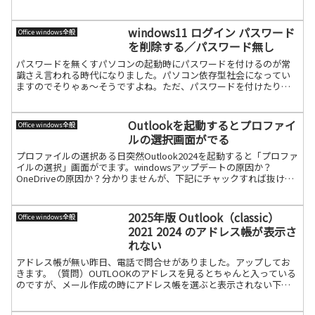
PIPCとはプレインストール版（Pre-I続きを読む
windows11 ログイン パスワード
Office windows全般
を削除する／パスワード無し
パスワードを無くすパソコンの起動時にパスワードを付けるのが常
識さえ言われる時代になりました。パソコン依存型社会になってい
ますのでそりゃぁ～そうですよね。ただ、パスワードを付けたり、
パスワードを変更したりということがあってもパスワードを無くす
続きを読む
Outlookを起動するとプロファイ
Office windows全般
ルの選択画面がでる
プロファイルの選択ある日突然Outlook2024を起動すると「プロファ
イルの選択」画面がでます。windowsアップデートの原因か？
OneDriveの原因か？分かりませんが、下記にチャックすれば抜けら
れます。Outlookはプロファイルを続きを読む
2025年版 Outlook（classic）
Office windows全般
2021 2024 のアドレス帳が表示さ
れない
アドレス帳が無い昨日、電話で問合せがありました。アップしてお
きます。（質問）OUTLOOKのアドレスを見るとちゃんと入っている
のですが、メール作成の時にアドレス帳を選ぶと表示されない下記
みたいな状況を言われています。※ここではOfficeフ続きを読む