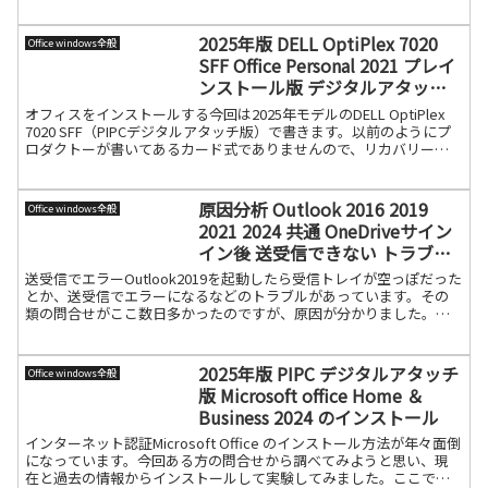
版をセッ続きを読む
2025年版 DELL OptiPlex 7020
Office windows全般
SFF Office Personal 2021 プレイ
ンストール版 デジタルアタッチ
版 の再インストール
オフィスをインストールする今回は2025年モデルのDELL OptiPlex
7020 SFF（PIPCデジタルアタッチ版）で書きます。以前のようにプ
ロダクトーが書いてあるカード式でありませんので、リカバリーし
てオフィスを再インストールする続きを読む
原因分析 Outlook 2016 2019
Office windows全般
2021 2024 共通 OneDriveサイン
イン後 送受信できない トラブル
徹底分析
送受信でエラーOutlook2019を起動したら受信トレイが空っぽだった
とか、送受信でエラーになるなどのトラブルがあっています。その
類の問合せがここ数日多かったのですが、原因が分かりました。
OneDriveです。OneDriveとオフィスの続きを読む
2025年版 PIPC デジタルアタッチ
Office windows全般
版 Microsoft office Home ＆
Business 2024 のインストール
インターネット認証Microsoft Office のインストール方法が年々面倒
になっています。今回ある方の問合せから調べてみようと思い、現
在と過去の情報からインストールして実験してみました。ここで