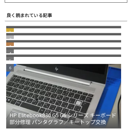
キーキャップが外れた！HP Elitebook 830
良く読まれている記事
G7 G8 シリーズ キーボード修理／パンタグラ
NEC Mate タイプMLのM.2 SSDを交換 SSDの
フ修理
取り方／レノボ デスクトップPC共通
ノートパソコン パンタグラフの取付方／修理
方法
DELL サービスタグ で機種名、モデルを探す
富士通 Lifebook A574 A576 A577 A5510
A5512 A5513 のキーボード交換 キーボード型
番の確認方法
HP Elitebook830 G5 G6 シリーズ キーボード
部分修理 パンタグラフ／キートップ交換
３種類ある PA5177U-1ACA ACアダプター／
dynabook 旧東芝