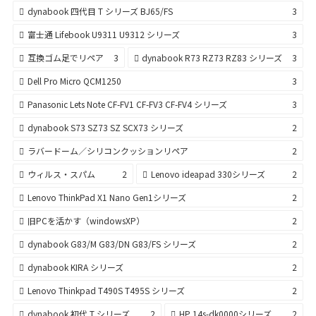
dynabook 四代目 T シリーズ BJ65/FS
3
富士通 Lifebook U9311 U9312 シリーズ
3
互換ゴム足でリペア
3
dynabook R73 RZ73 RZ83 シリーズ
3
Dell Pro Micro QCM1250
3
Panasonic Lets Note CF-FV1 CF-FV3 CF-FV4 シリーズ
3
dynabook S73 SZ73 SZ SCX73 シリーズ
2
ラバードーム／シリコンクッションリペア
2
ウィルス・スパム
2
Lenovo ideapad 330シリーズ
2
Lenovo ThinkPad X1 Nano Gen1シリーズ
2
旧PCを活かす（windowsXP）
2
dynabook G83/M G83/DN G83/FS シリーズ
2
dynabook KIRA シリーズ
2
Lenovo Thinkpad T490S T495S シリーズ
2
dynabook 初代 T シリーズ
2
HP 14s-dk0000シリーズ
2