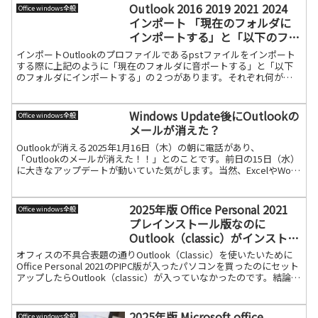
Outlook 2016 2019 2021 2024
Office windows全般
インポート 「現在のフォルダに
インポートする」と「以下のフォ
ルダにインポートする」の違い
インポートOutlookのプロファイルであるpstファイルをインポート
する際に上記のように「現在のフォルダに音ポートする」と「以下
のフォルダにインポートする」の２つがあります。それぞれ何が違
うかテストしましたのでアップします。下記のように現続きを読む
Windows Update後にOutlookの
Office windows全般
メールが消えた？
Outlookが消える2025年1月16日（木）の朝に電話があり、
「Outlookのメールが消えた！！」とのことです。前日の15日（水）
に大きなアップデートが動いていた気がします。当然、ExcelやWord
の状態がどうか？を聞くと、プログラ続きを読む
2025年版 Office Personal 2021
Office windows全般
プレインストール版なのに
Outlook（classic）がインストー
ルされていない
オフィスの不具合表題の通りOutlook（Classic）を使いたいために
Office Personal 2021のPIPC版が入ったパソコンを買ったのにセット
アップしたらOutlook（classic）が入っていなかったのです。結論か
ら言続きを読む
2025年版 Microsoft office
Office windows全般