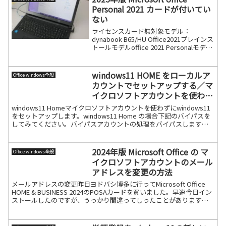
Personal 2021 カードが付いてい
ない
ライセンスカード無対象モデル：
dynabook B65/HU Office2021プレインス
トールモデルoffice 2021 Personalモデル
ですが、カードが付いていません？初期
セットアップしたらまずExcelを起動しま
す。通常通り続きを読む
windows11 HOME をローカルア
Office windows全般
カウントでセットアップする／マ
イクロソフトアカウントを使わな
い
windows11 Homeマイクロソフトアカウントを使わずにwindows11
をセットアップします。windows11 Home の場合下記のバイパスを
してみてください。バイパスアカウントの処理をバイパスします。
Shift＋F10でコマン続きを読む
2024年版 Microsoft Office の マ
Office windows全般
イクロソフトアカウントのメール
アドレスを変更の方法
メールアドレスの変更昨日ヨドバシ博多に行ってMicrosoft Office
HOME & BUSINESS 2024のPOSAカードを買いました。早速今日イン
ストールしたのですが、うっかり間違ってしったことがあります。
それはインストールす続きを読む