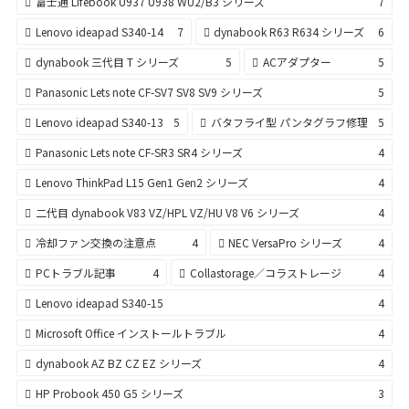
富士通 Lifebook U937 U938 WU2/B3 シリーズ
7
Lenovo ideapad S340-14
7
dynabook R63 R634 シリーズ
6
dynabook 三代目 T シリーズ
5
ACアダプター
5
Panasonic Lets note CF-SV7 SV8 SV9 シリーズ
5
Lenovo ideapad S340-13
5
バタフライ型 パンタグラフ修理
5
Panasonic Lets note CF-SR3 SR4 シリーズ
4
Lenovo ThinkPad L15 Gen1 Gen2 シリーズ
4
二代目 dynabook V83 VZ/HPL VZ/HU V8 V6 シリーズ
4
冷却ファン交換の注意点
4
NEC VersaPro シリーズ
4
PCトラブル記事
4
Collastorage／コラストレージ
4
Lenovo ideapad S340-15
4
Microsoft Office インストールトラブル
4
dynabook AZ BZ CZ EZ シリーズ
4
HP Probook 450 G5 シリーズ
3