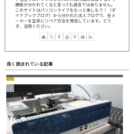
勝敗が分かれてくると言っても過言ではありません。
このサイトはパソコンライフをもっと楽しもう！（ダ
イナブックブログ）から分かれた法人ブログで、全メ
ーカーを主体にリペア方法を発信しています。どう
ぞ、活用ください。
キーキャップが外れた！HP Elitebook 830
良く読まれている記事
G7 G8 シリーズ キーボード修理／パンタグラ
フ修理