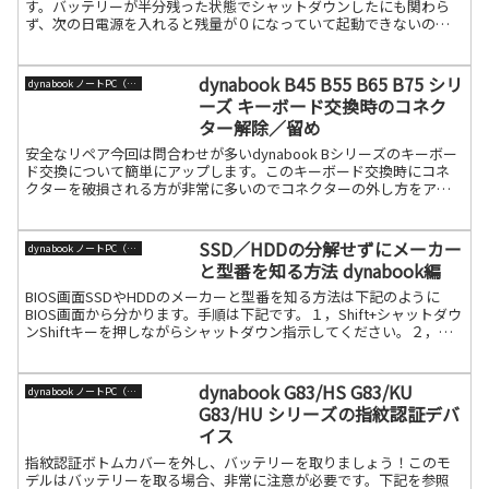
す。バッテリーが半分残った状態でシャットダウンしたにも関わら
ず、次の日電源を入れると残量が０になっていて起動できないので
す。それが数日続き、AC無しでは使えなくなり続きを読む
dynabook B45 B55 B65 B75 シリ
dynabook ノートPC（旧東芝）
ーズ キーボード交換時のコネク
ター解除／留め
安全なリペア今回は問合わせが多いdynabook Bシリーズのキーボー
ド交換について簡単にアップします。このキーボード交換時にコネ
クターを破損される方が非常に多いのでコネクターの外し方をアッ
プしておきます。そもそもこのdynabook B4続きを読む
SSD／HDDの分解せずにメーカー
dynabook ノートPC（旧東芝）
と型番を知る方法 dynabook編
BIOS画面SSDやHDDのメーカーと型番を知る方法は下記のように
BIOS画面から分かります。手順は下記です。１，Shift+シャットダウ
ンShiftキーを押しながらシャットダウン指示してください。２，パ
ソコン起動→F12連打完全にシャット続きを読む
dynabook G83/HS G83/KU
dynabook ノートPC（旧東芝）
G83/HU シリーズの指紋認証デバ
イス
指紋認証ボトムカバーを外し、バッテリーを取りましょう！このモ
デルはバッテリーを取る場合、非常に注意が必要です。下記を参照