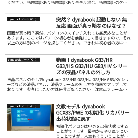
ください。指紋認証あり指紋認証ありモデル場合、指紋認証のケー
ブルは下記のようにマザーボードと接続されています。指紋認証無
続きを読む
突然？ dynabook 起動しない 無
dynabook ノートPC（旧東芝）
反応 画面が真っ暗なのはなぜ？
画面が真っ暗？突然、パソコンのスイッチ入れても無反応なことが
あります。ここではパソコン初心者を前提にして書きますので、それ
以上の方は別のページを探してください。できれは初心者の方は慌
てず何もせず、dynabook安心サポートダイヤルに電話し続きを読む
動画！dynabook G83/HR
dynabook ノートPC（旧東芝）
G83/HS G83/HU G83/HV シリー
ズの液晶パネルの外し方
液晶パネルの外し方dynabook G83/HS G83/HU G83/HV G83/KV シリ
ーズなどの液晶パネル、液晶フレームの外し方を動画でアップして
おります。参考にしたい方は是非ご覧ください。注意点フレームを
折る方が多いです。分解ヘ続きを読む
文教モデル dynabook
dynabook ノートPC（旧東芝）
GCX83/PWE の初期化 リカバリー
出荷状態に戻す
初期化パソコンは中身を出荷状態にする
ことができます。最初からやり直すとい
うことですが、人生もそういうことがで