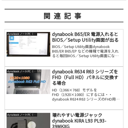
関連記事
dynabook B65/ER 電源入れると
dynabook ノートPC（旧東芝）
BIOS／Setup Utility画面が出る
BIOS／Setup Utility画面dynabook
B65/ER B65/EP などの機種で電源を入れ
ると毎回BIOS／Setup Utility画面になる
事象があります。これは電源系の異常で
すので、まずはバッテリーを外して起動
してく続きを読む
dynabook R634 R63 シリーズを
dynabook ノートPC（旧東芝）
FHD（Full HD）パネルに交換す
る場合
HD（1366×768）モデルを
FHD（1920×1080）にするには・・
dynabook R634 R63 シリーズのFHD用の
パネル交換は液晶ケーブルも同様にFHD
用ケーブルを使わなければなりません。
パネルとケーブルはセットで考えてくだ
壊れやすい電源ジャック
dynabook ノートPC（旧東芝）
続きを読む
dynabook KIRA L93 PL93-
39MKXG