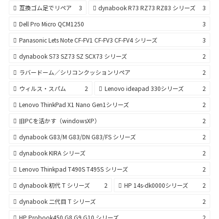
互換ゴム足でリペア
3
dynabook R73 RZ73 RZ83 シリーズ
3
Dell Pro Micro QCM1250
3
Panasonic Lets Note CF-FV1 CF-FV3 CF-FV4 シリーズ
3
dynabook S73 SZ73 SZ SCX73 シリーズ
2
ラバードーム／シリコンクッションリペア
2
ウィルス・スパム
2
Lenovo ideapad 330シリーズ
2
Lenovo ThinkPad X1 Nano Gen1シリーズ
2
旧PCを活かす（windowsXP）
2
dynabook G83/M G83/DN G83/FS シリーズ
2
dynabook KIRA シリーズ
2
Lenovo Thinkpad T490S T495S シリーズ
2
dynabook 初代 T シリーズ
2
HP 14s-dk0000シリーズ
2
dynabook 二代目 T シリーズ
2
HP Probook450 G8 G9 G10 シリーズ
2