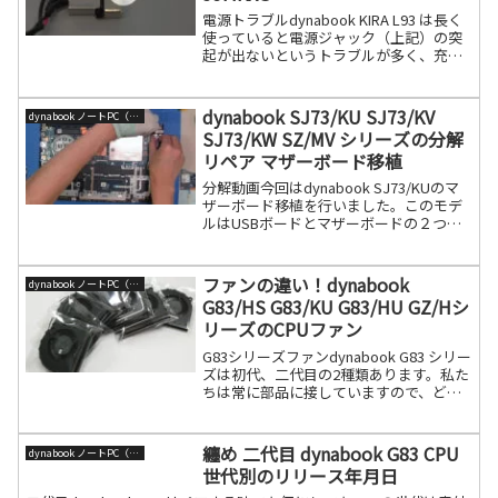
電源トラブルdynabook KIRA L93 は長く
使っていると電源ジャック（上記）の突
起が出ないというトラブルが多く、充電
できない状態になります。電源ジャック
は交換可能ですので、電源ジャックを交
換すれば改善できます。部品は下記が利
dynabook SJ73/KU SJ73/KV
dynabook ノートPC（旧東芝）
用可能続きを読む
SJ73/KW SZ/MV シリーズの分解
リペア マザーボード移植
分解動画今回はdynabook SJ73/KUのマ
ザーボード移植を行いました。このモデ
ルはUSBボードとマザーボードの２つで
構成されていますので、G83/HSのような
マザーボード１枚タイプではないのでま
だメンテナンス性が良いです。同系とし
ファンの違い！dynabook
dynabook ノートPC（旧東芝）
て続きを読む
G83/HS G83/KU G83/HU GZ/Hシ
リーズのCPUファン
G83シリーズファンdynabook G83 シリー
ズは初代、二代目の2種類あります。私た
ちは常に部品に接していますので、どの
機種はどれか？など見たらすぐにわかり
ますが、一般の方はなかなか分からない
です。ですから今回それを説明します。
纏め 二代目 dynabook G83 CPU
dynabook ノートPC（旧東芝）
G83続きを読む
世代別のリリース年月日