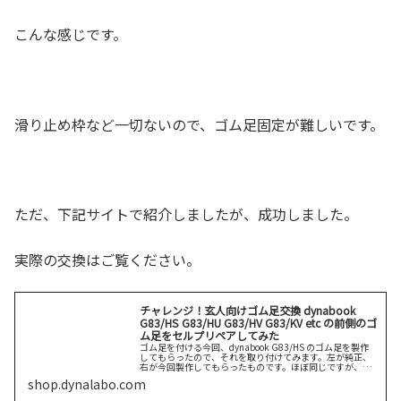
こんな感じです。
滑り止め枠など一切ないので、ゴム足固定が難しいです。
ただ、下記サイトで紹介しましたが、成功しました。
実際の交換はご覧ください。
チャレンジ！玄人向けゴム足交換 dynabook
G83/HS G83/HU G83/HV G83/KV etc の前側のゴ
ム足をセルプリペアしてみた
ゴム足を付ける今回、dynabook G83/HS のゴム足を製作
してもらったので、それを取り付けてみます。左が純正、
右が今回製作してもらったものです。ほぼ同じですが、互
換ゴムの方がやや柔らかいです。そのため、粘着をしっか
shop.dynalabo.com
りしなければカバン続きを読む