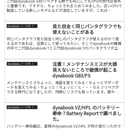
二代目dynabook G83リペアする時でも何にしてもCPUの世代は意外
と重要です。ですから、ちょっとそれまとめてみました。古いCPUで
製造している新しいモデルなどが混在していますが、これは
dynabook市場ニーズの設計です。官公庁向け続きを読む
見た目全く同じパンタグラフでも
dynabook ノートPC（旧東芝）
使えないことがある
同じパンタグラフ見た目全く同じのパンタグラフが使えるのか？使
えるのであれば、互換として使ってみたい。そこでdynabookの機種
の中で二代目dynabook Tと三代目dynabook Tのパンタグラフが上記
のように見た目同じものなので実験続きを読む
注意！メンテナンスミスが大損
dynabook ノートPC（旧東芝）
見えないところで破損が起こる
dynabook G83/FS
メンテナンスミスちょっと、液晶を変えてみる！ちょっとマザーボ
ードを変えてみる！ちょっと！ちょっと！と・・・セルフリペアが
できる時代になりましたが、同時にリスクも負っています。数々の
パソコンを壊してきた私も今回のトラブルは珍しいと思います。症
続きを読む
dynabook VZ/HPL のバッテリー
dynabook ノートPC（旧東芝）
寿命？Battery Reportで調べまし
た。
バッテリー寿命最近、愛用のdynabook VZ/HPL が何か変だったので