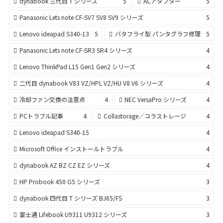
dynabook 三代目 T シリーズ
5
ACアダプター
5
Panasonic Lets note CF-SV7 SV8 SV9 シリーズ
5
Lenovo ideapad S340-13
5
バタフライ型 パンタグラフ修理
5
Panasonic Lets note CF-SR3 SR4 シリーズ
4
Lenovo ThinkPad L15 Gen1 Gen2 シリーズ
4
二代目 dynabook V83 VZ/HPL VZ/HU V8 V6 シリーズ
4
冷却ファン交換の注意点
4
NEC VersaPro シリーズ
4
PCトラブル記事
4
Collastorage／コラストレージ
4
Lenovo ideapad S340-15
4
Microsoft Office インストールトラブル
4
dynabook AZ BZ CZ EZ シリーズ
4
HP Probook 450 G5 シリーズ
3
dynabook 四代目 T シリーズ BJ65/FS
3
富士通 Lifebook U9311 U9312 シリーズ
3