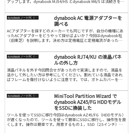
アップします。dynabook MJ54/HS とdynabook M6/S は法続きを読
む
dynabook AC 電源アダプターを
dynabook ノートPC（旧東芝）
調べる
ACアダプターを探すどのメーカーでも同じですが、自分の機種にあ
ったACアダプターをどうやって探せばよいか？今回はdynabook社
（旧東芝）を説明します。決め方は定格電圧と定格電流があったも
ので、電源ソケット形状に合うものです。電圧、電流が続きを読む
dynabook RJ74/KU の液晶パネ
dynabook ノートPC（旧東芝）
ルの外し方
液晶パネルを外す今回問合せがあったので実演しますので、液晶を
活かして外したい方は参考にしてください。割れている液晶であれ
ばフレームを傷付けないように注意です。では、ボトムカバーを外
して、赤部のヒンジ金具固定ネジを外し、ベア液晶部だけを外して
続きを読む
MiniTool Partition Wizard で
dynabook ノートPC（旧東芝）
dynabook AZ45/FG HDDモデル
をSSDに換装した
ツールを使ってSSDに移行今回はdynabook AZ45/FG（HDDモデル）
が遅くなったので、ツールを使って簡単にSSDに移行し、操作性を良
くします。操作は簡単です。用意するもの１，SSD（2.5インチ）※
今回はKIOXIA２，SATA続きを読む