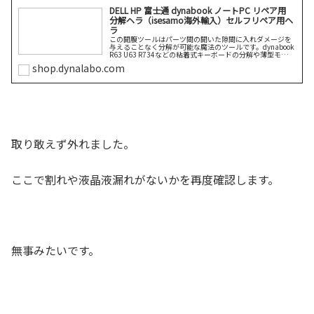
DELL HP 富士通 dynabook ノートPC リペア用
分解ヘラ（isesamo海外輸入）セルフリペア用ヘ
ラ
この開腹ツールはパーツ間の開いた隙間に入れダメージを
与えることなく分解が可能な魔法のツールです。dynabook
R63 U63 R734などの粘着式キーボードの分解や薄型モバイ
ルPCのカバー外しなど、リペアライフに欠かせないツール
shop.dynalabo.com
です。こ続きを読む
取り敢えず外れました。
ここで割れや液晶液漏れがないかを再度確認します。
無事みたいです。