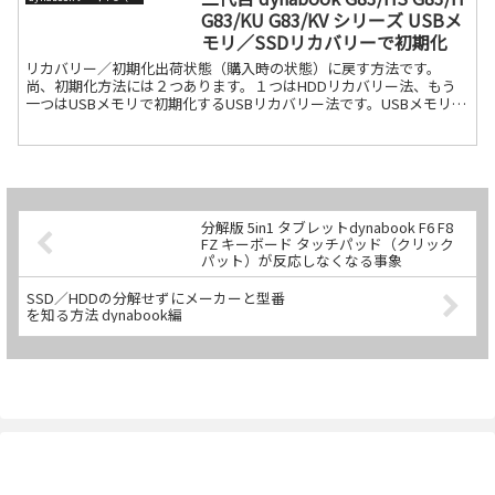
G83/KU G83/KV シリーズ USBメ
モリ／SSDリカバリーで初期化
リカバリー／初期化出荷状態（購入時の状態）に戻す方法です。
尚、初期化方法には２つあります。１つはHDDリカバリー法、もう
一つはUSBメモリで初期化するUSBリカバリー法です。USBメモリで
の初期化の場合は予めdynabookリカバリークリエ続きを読む
分解版 5in1 タブレットdynabook F6 F8
FZ キーボード タッチパッド（クリック
パット）が反応しなくなる事象
SSD／HDDの分解せずにメーカーと型番
を知る方法 dynabook編