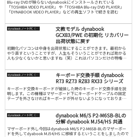
Blu-ray DVDが映らないdynabookにインストールされている
「TOSHIBA VIDEO PLAYER」 や「TOSHIBA Blu-ray DVD PLAYER」
「DYNABOOK VIDEO PLAYER」などの再生ソフトで続きを読む
文教モデル dynabook
dynabook ノートPC（旧東芝）
GCX83/PWE の初期化 リカバリー
出荷状態に戻す
初期化パソコンは中身を出荷状態にすることができます。最初から
やり直すということですが、人生もそういうことができれば助かる
人も少なくないかと思いますね（笑）これはパソコンだけの特権で
すので、大いに利用しましょう！今回はdynabook 文教モ続きを読む
キーボード交換手順 dynabook
dynabook ノートPC（旧東芝）
R73 RZ73 RZ83 RX33 シリーズ
キーボード交換キーボードが破損した時のキーボード交換手順を説
明します。この機種はマザーボード下にキーボードケーブルの固定
テープを外さなければキーボードが外せないようになっておりま
す。気を付けて交換してください。【注意】元に戻せなくなる場合
が続きを読む
dynabook M6/S P2-M6SB-BLの
dynabook ノートPC（旧東芝）
分解 dynabook MJ54/HS 共通
マザーボード外し今回はdynabook M6/S P2-M6SB-BLのマザーボー
ドを外してdyabook MJ54/HS に移植するということをしましたので