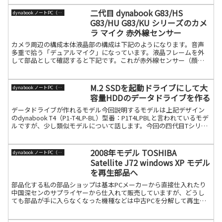
二代目 dynabook G83/HS
dynabook ノートPC（旧東芝）
G83/HU G83/KU シリーズのカメ
ラ マイク 赤外線センサー
カメラ周辺の構成本体液晶部の構成は下記のようになります。音声
多重で拾う「デュアルマイク」になっています。液晶フレームを外
して部品として確認すると下記です。これが赤外線センサー（顔認
証用）の内蔵カメラユニットです。ちなみに赤外線センサー無しは
続きを読む
M.2 SSDを起動ドライブにして大
dynabook ノートPC（旧東芝）
容量HDDのデータドライブを作る
データドライブが作れるモデル今回説明するモデルは上記デザイン
のdynabook T4（P1-T4LP-BL）型番：P1T4LPBLと言われているモデ
ルですが、少し類似モデルについて話します。今回の四代目Tシリー
ズの特徴は下記のようにメッシュ続きを読む
2008年モデル TOSHIBA
dynabook ノートPC（旧東芝）
Satellite J72 windows XP モデル
を再生部品へ
部品化する私の部品ショップは基本PCメーカーから直接仕入れたり
中国深センのサプライヤーから仕入れて販売していますが、どうし
ても部品が手に入らなくなった機種などは中古PCを分解して再生部
品を作っています。今流行りのSDGSのですかね（笑）今回続きを読
む