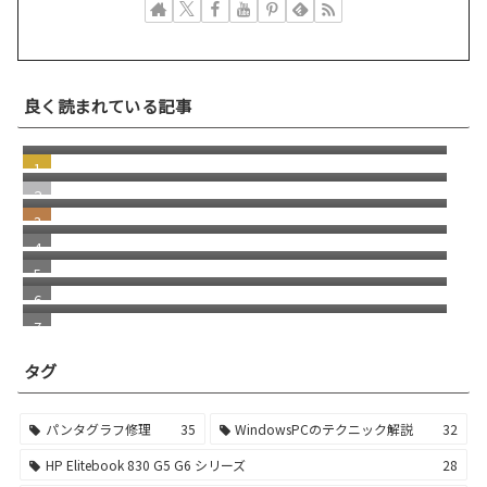
dynabook B65/ER 電源入れるとBIOS／
良く読まれている記事
Setup Utility画面が出る
PCメーカー製ノートパソコンの部品を探す方
法について。グーグルレンズ
Panasonic Lets Note CF-FV1 CF-FV4 コネク
ターの外し方
windows11 セットアップ後 ＠（アットマー
ク）がでない問題
2025年版 DELL OptiPlex 7020 SFF Office
Personal 2021 プレインストール版 マイクロ
Panasonic Lets note レッツノートのテスト
ソフトアカウント無し
ツール＆スペック確認
Outlook 2016 2019 のデータファイル削除エ
ラー
タグ
パンタグラフ修理
35
WindowsPCのテクニック解説
32
HP Elitebook 830 G5 G6 シリーズ
28