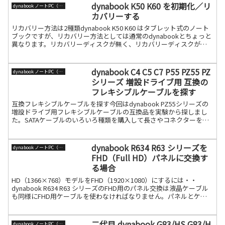
dynabook K50 K60 を初期化／リ
dynabook ノートPC（旧東芝）
カバリーする
リカバリー方法は2種類dynabook K50 K60 はタブレット式のノート
ブックですが、リカバリー方法としては通常のdynabookとちょっと
異なります。リカバリーディスクが無く、リカバリーディスクが
dynabookリカバリークリエータ続きを読む
dynabook C4 C5 C7 P55 PZ55 PZ
dynabook ノートPC（旧東芝）
シリーズ 増設ドライブ用 互換の
フレキシブルケーブルを探す
互換フレキシブルケーブルを探す今回はdynabook PZ55シリーズの
増設ドライブ用フレキシブルケーブルの互換品を実験から探しまし
た。SATAケーブルのいろいろ種類を購入して長さやコネクターを合
わせた結果、良い互換ケーブルが見つかりました続きを読む
dynabook R634 R63 シリーズを
dynabook ノートPC（旧東芝）
FHD（Full HD）パネルに交換す
る場合
HD（1366×768）モデルをFHD（1920×1080）にするには・・
dynabook R634 R63 シリーズのFHD用のパネル交換は液晶ケーブル
も同様にFHD用ケーブルを使わなければなりません。パネルとケー
ブルはセットで考えてくだ続きを読む
二代目 dynabook G83/HS G83/H
dynabook ノートPC（旧東芝）