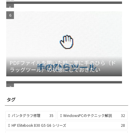
PDFファイルを開いた時に常に手のひら（ド
ラッグツール）の状態にしておきたい
シャカシャカ？というファンの異音 ファンの
熱による変形 FB06004H05SPA
タグ
パンタグラフ修理
35
WindowsPCのテクニック解説
32
HP Elitebook 830 G5 G6 シリーズ
28