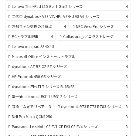
Lenovo ThinkPad L15 Gen1 Gen2 シリーズ
4
二代目 dynabook V83 VZ/HPL VZ/HU V8 V6 シリーズ
4
冷却ファン交換の注意点
4
NEC VersaPro シリーズ
4
PCトラブル記事
4
Collastorage／コラストレージ
4
Lenovo ideapad S340-15
4
Microsoft Office インストールトラブル
4
dynabook AZ BZ CZ EZ シリーズ
4
HP Probook 450 G5 シリーズ
3
dynabook 四代目 T シリーズ BJ65/FS
3
富士通 Lifebook U9311 U9312 シリーズ
3
互換ゴム足でリペア
3
dynabook R73 RZ73 RZ83 シリーズ
3
Dell Pro Micro QCM1250
3
Panasonic Lets Note CF-FV1 CF-FV3 CF-FV4 シリーズ
3