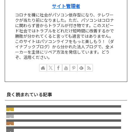
サイト管理者
コロナを機に社会がパソコン依存型になり、テレワー
クが当たり前になりました。ただ、パソコンはコロナ
に関わらず昔からトラブルが付き物です。このスピー
ド社会ではトラブルをどれだけ短時間に改善するかで
勝敗が分かれてくると言っても過言ではありません。
このサイトはパソコンライフをもっと楽しもう！（ダ
イナブックブログ）から分かれた法人ブログで、全メ
ーカーを主体にリペア方法を発信しています。どう
ぞ、活用ください。
キーキャップが外れた！HP Elitebook 830
良く読まれている記事
G7 G8 シリーズ キーボード修理／パンタグラ
HP Elitebook830 G5 G6 シリーズ キーボード
フ修理
部分修理 パンタグラフ／キートップ交換
ノートパソコン パンタグラフの取付方／修理
方法
明らかな詐欺！Norton McAfee を語った警告
メッセージに注意
HP Dragonfly G1 G2 キーボードのEnterキー
が割れる症状について