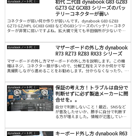
初代 二代目 dynabook G83 GZ83
dynabook ノートPC（旧東芝）
GZ73 GZ GCX83 シリーズのバッ
テリーコネクターが弱い
コネクターが弱い何か作りが弱いんです。dynabook G83 GZ83
GZ73 GZ/HPL GCX83 GX83 などのG83シリーズのバッテリーコネク
ターが非常に弱いですよね。拡大鏡で見ても半田個所が少ないで
す。いろいろ調べるとやは続きを読む
マザーボードの外し方 dynabook
dynabook ノートPC（旧東芝）
R73 RZ73 RZ83 RX33 シリーズ
マザーボードの外し方マザーボードの外し方を説明します。この機
種はネジ、コネクター類が多いので、分解工程をスマホか何かで写
真撮影しながら進めることをお勧めします。分からなくなったり、ネ
ジが余ったりするとそれを見て改善すれば良いです。分解ボトム続
きを読む
保証の考え方！トラブルは自分で
dynabook ノートPC（旧東芝）
判断せずに必ず製造メーカーに問
合せを。。
自分で判断しないこと！最近、SNSなど
が普及したせいか、勝手に自分で判断す
る方が増えました。情報が氾濫していま
すので、嘘の情報って沢山ありますから
要注意ですね。ただ、嘘をつくつもりが
なくても、他人の情報を卯のみにして、
キーボード外し方 dynabook R63
dynabook ノートPC（旧東芝）
それがそのまま拡散され続きを読む