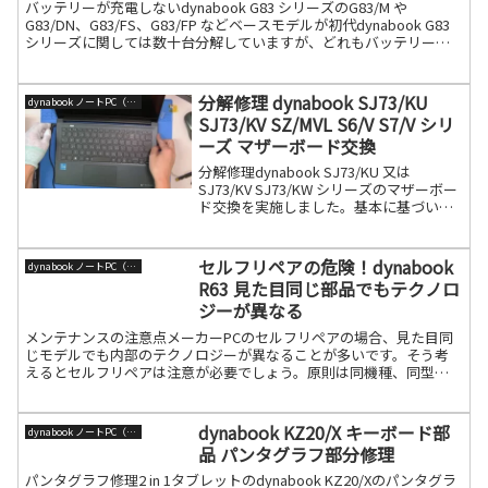
バッテリーが充電しないdynabook G83 シリーズのG83/M や
G83/DN、G83/FS、G83/FP などベースモデルが初代dynabook G83
シリーズに関しては数十台分解していますが、どれもバッテリーが
充電しないというジャ続きを読む
分解修理 dynabook SJ73/KU
dynabook ノートPC（旧東芝）
SJ73/KV SZ/MVL S6/V S7/V シリ
ーズ マザーボード交換
分解修理dynabook SJ73/KU 又は
SJ73/KV SJ73/KW シリーズのマザーボー
ド交換を実施しました。基本に基づいて
進めれば特に難しい箇所はありませんの
で、部品探しに力を入れてください。分
解通常リペア同様にボトムカバー（裏続
セルフリペアの危険！dynabook
dynabook ノートPC（旧東芝）
きを読む
R63 見た目同じ部品でもテクノロ
ジーが異なる
メンテナンスの注意点メーカーPCのセルフリペアの場合、見た目同
じモデルでも内部のテクノロジーが異なることが多いです。そう考
えるとセルフリペアは注意が必要でしょう。原則は同機種、同型番
の部品を使うことですが、ロングリリースの場合は部品を流用し続
きを読む
dynabook KZ20/X キーボード部
dynabook ノートPC（旧東芝）
品 パンタグラフ部分修理
パンタグラフ修理2 in 1タブレットのdynabook KZ20/Xのパンタグラ