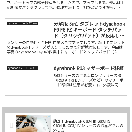
フ、キートップの部分修理をしましたので、アップします。部品は上
記画像がパンタグラフです。修理方法爪は上側が深いですから、こ
ちらから入れます。下記のように爪にか続きを読む
分解版 5in1 タブレットdynabook
dynabook ノートPC（旧東芝）
F6 F8 FZ キーボード タッチパッ
ド（クリックパット）が反応しな
くなる事象
センサーの自動判別今回も作業メモでアップします。5in1タブレット
のdynabook Fシリーズが入りましたので分解勉強にします。今回は
写真のdynabook F6/Uの作業中にキーボードとタッチパッド（クリ
ックパット）が一切反応しなくなっ続きを読む
dynabook R63 マザーボード移植
dynabook ノートPC（旧東芝）
R63シリーズの注意点ロングリリース機
（R63やR73 Bシリーズなど）のマザーボ
ード移植は注意が必要です。外観は同じ
に見えますが、中身のテクノロジーは時
代と共に大きく変わっています。特に
dynabook R63 は初代R634シリーズから
続きを読む
動画！dynabook G83/HR G83/HS
G83/HU G83/HV シリーズの液晶パネルの
外し方