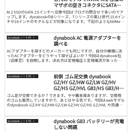
マザボの空きコネクタにSATAの
2.5インチSSDをつけてみた
M.2 SSDのSATA 2.5インチへ交換今回はブログの問合せで多いのでア
ップします。dynabookのBシリーズ、Tシリーズの第11世代 15.6イン
チや16インチのモデルなどが対象になります。下記のようなNVMe用
のM.2 SSDのユ続きを読む
dynabook AC 電源アダプターを
dynabook ノートPC（旧東芝）
調べる
ACアダプターを探すどのメーカーでも同じですが、自分の機種にあ
ったACアダプターをどうやって探せばよいか？今回はdynabook社
（旧東芝）を説明します。決め方は定格電圧と定格電流があったも
ので、電源ソケット形状に合うものです。電圧、電流が続きを読む
前側 ゴム足交換 dynabook
dynabook ノートPC（旧東芝）
GZ/HY GZ/HW GZ/LW GZ/HV
GZ/HS GZ/HVL G83/HS G83/HU
G83/KV G83/KW シリーズ
ゴム足が交換できるか？できます。やや難易度ありますが、交換用
のゴムも販売していますので、あとはやる気です。今回はwebモデル
のdynabook GZ/HY GZ/HW GZ/LW GZ/HV GZ/HS GZ/HVL や流通モ
デルのdyna続きを読む
dynabook G83 バッテリーが充電
dynabook ノートPC（旧東芝）
しない問題