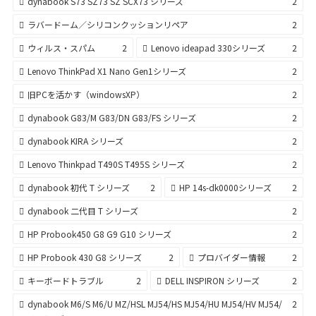
dynabook S73 SZ73 SZ SCX73 シリーズ
2
ラバードーム／シリコンクッションリペア
2
ウィルス・スパム
2
Lenovo ideapad 330シリーズ
2
Lenovo ThinkPad X1 Nano Gen1シリーズ
2
旧PCを活かす（windowsXP）
2
dynabook G83/M G83/DN G83/FS シリーズ
2
dynabook KIRA シリーズ
2
Lenovo Thinkpad T490S T495S シリーズ
2
dynabook 初代 T シリーズ
2
HP 14s-dk0000シリーズ
2
dynabook 二代目 T シリーズ
2
HP Probook450 G8 G9 G10 シリーズ
2
HP Probook 430 G8 シリーズ
2
プロバイダー情報
2
キーボードトラブル
2
DELL INSPIRON シリーズ
2
dynabook M6/S M6/U MZ/HSL MJ54/HS MJ54/HU MJ54/HV MJ54/
2