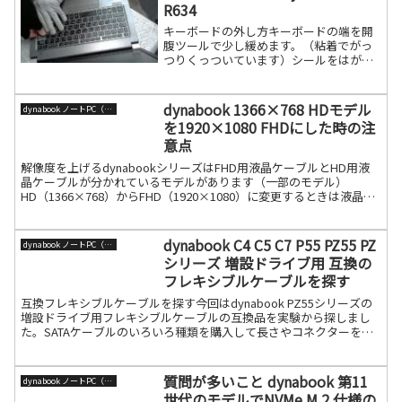
R634
キーボードの外し方キーボードの端を開
腹ツールで少し緩めます。（粘着でがっ
つりくっついています）シールをはがす
感じでキーボードを外します。３分の１
くらいまで外します。ボトムカバーを外
します。ボトムカバーを外しキーボード
dynabook 1366×768 HDモデル
dynabook ノートPC（旧東芝）
ケーブルを外します。引き続きを読む
を1920×1080 FHDにした時の注
意点
解像度を上げるdynabookシリーズはFHD用液晶ケーブルとHD用液
晶ケーブルが分かれているモデルがあります（一部のモデル）
HD（1366×768）からFHD（1920×1080）に変更するときは液晶パ
ネルと液晶ケーブルをセットで交換しな続きを読む
dynabook C4 C5 C7 P55 PZ55 PZ
dynabook ノートPC（旧東芝）
シリーズ 増設ドライブ用 互換の
フレキシブルケーブルを探す
互換フレキシブルケーブルを探す今回はdynabook PZ55シリーズの
増設ドライブ用フレキシブルケーブルの互換品を実験から探しまし
た。SATAケーブルのいろいろ種類を購入して長さやコネクターを合
わせた結果、良い互換ケーブルが見つかりました続きを読む
質問が多いこと dynabook 第11
dynabook ノートPC（旧東芝）
世代のモデルでNVMe M.2 仕様の