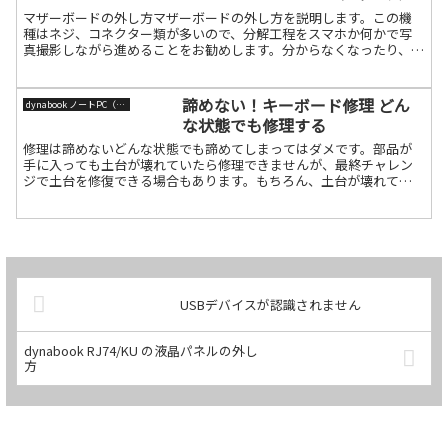
マザーボードの外し方マザーボードの外し方を説明します。この機
種はネジ、コネクター類が多いので、分解工程をスマホか何かで写
真撮影しながら進めることをお勧めします。分からなくなったり、ネ
ジが余ったりするとそれを見て改善すれば良いです。分解ボトム続
きを読む
諦めない！キーボード修理 どん
dynabook ノートPC（旧東芝）
な状態でも修理する
修理は諦めないどんな状態でも諦めてしまってはダメです。部品が
手に入っても土台が壊れていたら修理できませんが、最終チャレン
ジで土台を修復できる場合もあります。もちろん、土台が壊れても
諦めないでください。所詮、パソコンです。人体ではありませんの
続きを読む
USBデバイスが認識されません
dynabook RJ74/KU の液晶パネルの外し
方