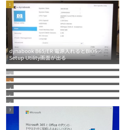
dynabook B65/ER 電源入れるとBIOS／
Setup Utility画面が出る
キーキャップが外れた！HP Elitebook 830
G7 G8 シリーズ キーボード修理／パンタグラ
NEC Mate タイプMLのM.2 SSDを交換 SSDの
フ修理
取り方／レノボ デスクトップPC共通
HP Elitebook830 G5 G6 シリーズ キーボード
部分修理 パンタグラフ／キートップ交換
明らかな詐欺！Norton McAfee を語った警告
メッセージに注意
富士通 Lifebook シリーズのドライバーダウ
ンロードサイト