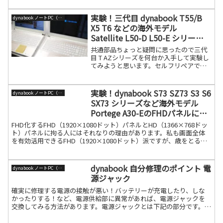
実験！三代目 dynabook T55/B
dynabook ノートPC（旧東芝）
X5 T6 などの海外モデル
Satellite L50-D L50-E シリーズ
の共通部品を探す
共通部品ちょっと疑問に思ったので三代
目 T AZシリーズを何台か入手して実験し
てみようと思います。セルフリペアで壁
にぶち当たったら参考にしてください。
今回入手したのが下記です。1,dynabook
T6（P1T6KBEG）第8世代 Sate続きを読
実験！dynabook S73 SZ73 S3 S6
dynabook ノートPC（旧東芝）
む
SX73 シリーズなど海外モデル
Portege A30-EのFHDパネルにつ
いて
FHD化するFHD（1920×1080ドット）パネルとHD（1366×768ドッ
ト）パネルに拘る人にはそれなりの理由があります。私も画面全体
を有効活用できるFHD（1920×1080ドット）派ですが、歳をとると
HDの方が見易いこともあります続きを読む
dynabook 自分修理のポイント 電
dynabook ノートPC（旧東芝）
源ジャック
確実に修理する電源の接触が悪い！バッテリーが充電したり、しな
かったりする！など、電源供給部に異常があれば、電源ジャックを
交換してみる方法があります。電源ジャックとは下記の部分です。こ
のモデルのコネクター部はちょっとコツがあります。カチッと設続
きを読む