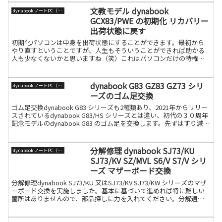
文教モデル dynabook
dynabook ノートPC（旧東芝）
GCX83/PWE の初期化 リカバリー
出荷状態に戻す
初期化パソコンは中身を出荷状態にすることができます。最初から
やり直すということですが、人生もそういうことができれば助かる
人も少なくないかと思いますね（笑）これはパソコンだけの特権で
すので、大いに利用しましょう！今回はdynabook 文教モ続きを読む
dynabook G83 GZ83 GZ73 シリ
dynabook ノートPC（旧東芝）
ーズのゴム足交換
ゴム足交換dynabook G83 シリーズも2種類あり、2021年からリリー
スされているdynabook G83/HS シリーズとは違い、初代の３０周年
記念モデルのdynabook G83 のゴム足を交換します。先ずはすり減っ
たゴム足を外続きを読む
分解修理 dynabook SJ73/KU
dynabook ノートPC（旧東芝）
SJ73/KV SZ/MVL S6/V S7/V シリ
ーズ マザーボード交換
分解修理dynabook SJ73/KU 又はSJ73/KV SJ73/KW シリーズのマザ
ーボード交換を実施しました。基本に基づいて進めれば特に難しい
箇所はありませんので、部品探しに力を入れてください。分解通常
リペア同様にボトムカバー（裏続きを読む