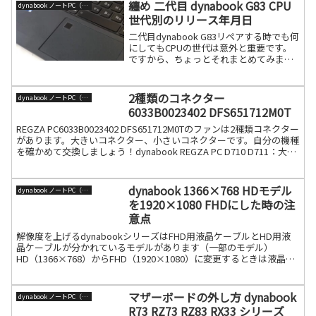
纏め 二代目 dynabook G83 CPU
dynabook ノートPC（旧東芝）
世代別のリリース年月日
二代目dynabook G83リペアする時でも何
にしてもCPUの世代は意外と重要です。
ですから、ちょっとそれまとめてみまし
た。古いCPUで製造している新しいモデ
ルなどが混在していますが、これは
dynabook市場ニーズの設計です。官公庁
2種類のコネクター
dynabook ノートPC（旧東芝）
向け続きを読む
6033B0023402 DFS651712M0T
REGZA PC6033B0023402 DFS651712M0Tのファンは2種類コネクター
があります。大きいコネクター、小さいコネクターです。自分の機種
を確かめて交換しましょう！dynabook REGZA PC D710 D711：大き
続きを読む
dynabook 1366×768 HDモデル
dynabook ノートPC（旧東芝）
を1920×1080 FHDにした時の注
意点
解像度を上げるdynabookシリーズはFHD用液晶ケーブルとHD用液
晶ケーブルが分かれているモデルがあります（一部のモデル）
HD（1366×768）からFHD（1920×1080）に変更するときは液晶パ
ネルと液晶ケーブルをセットで交換しな続きを読む
マザーボードの外し方 dynabook
dynabook ノートPC（旧東芝）
R73 RZ73 RZ83 RX33 シリーズ