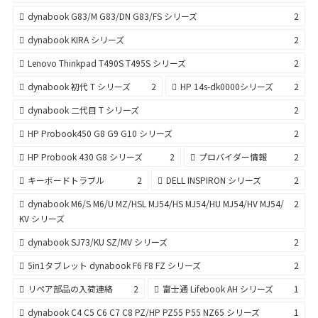
dynabook G83/M G83/DN G83/FS シリーズ
2
dynabook KIRA シリーズ
2
Lenovo Thinkpad T490S T495S シリーズ
2
dynabook 初代 T シリーズ
2
HP 14s-dk0000シリーズ
2
dynabook 二代目 T シリーズ
2
HP Probook450 G8 G9 G10 シリーズ
2
HP Probook 430 G8 シリーズ
2
プロバイダー情報
2
キーボードトラブル
2
DELL INSPIRON シリーズ
2
dynabook M6/S M6/U MZ/HSL MJ54/HS MJ54/HU MJ54/HV MJ54/
2
KV シリーズ
dynabook SJ73/KU SZ/MV シリーズ
2
5in1タブレット dynabook F6 F8 FZ シリーズ
2
リペア部品の入荷連絡
2
富士通 Lifebook AH シリーズ
1
dynabook C4 C5 C6 C7 C8 PZ/HP PZ55 P55 NZ65 シリーズ
1