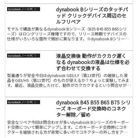
dynabook Bシリーズのタッチパ
dynabook ノートPC（旧東芝）
ッド クリックデバイス周辺のセ
ルフリペア
モデルで構造が異なるdynabook Bシリーズ（B35 B45 B55 B65シリ
ーズ）はロングリリーズ機種ですので、リリース時期でデバイスの
仕様がいろいろな箇所で微妙に異なります。※dynabook Bシリーズ
姉妹機種が沢山ありますの続きを読む
液晶交換後 動作がカクカク遅く
dynabook ノートPC（旧東芝）
なる dynabookの液晶は仕様を必
ず合わせて交換する
型番通りが安全今日はdynabook G83/LY（第13世代）の破損した液
晶をG83/HS（第11世代）のものが使えるか？ちょっと実験してみま
す。最近、液晶交換したけど、動作がカクカクするという問合せがあ
ります。特に液晶交換のセルフリペア続きを読む
dynabook B45 B55 B65 B75 シリ
dynabook ノートPC（旧東芝）
ーズ キーボード交換時のコネク
ター解除／留め
安全なリペア今回は問合わせが多いdynabook Bシリーズのキーボー
ド交換について簡単にアップします。このキーボード交換時にコネ
クターを破損される方が非常に多いのでコネクターの外し方をアッ
プしておきます。そもそもこのdynabook B4続きを読む