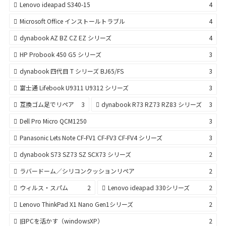
Lenovo ideapad S340-15
4
Microsoft Office インストールトラブル
4
dynabook AZ BZ CZ EZ シリーズ
4
HP Probook 450 G5 シリーズ
3
dynabook 四代目 T シリーズ BJ65/FS
3
富士通 Lifebook U9311 U9312 シリーズ
3
互換ゴム足でリペア
3
dynabook R73 RZ73 RZ83 シリーズ
3
Dell Pro Micro QCM1250
3
Panasonic Lets Note CF-FV1 CF-FV3 CF-FV4 シリーズ
3
dynabook S73 SZ73 SZ SCX73 シリーズ
2
ラバードーム／シリコンクッションリペア
2
ウィルス・スパム
2
Lenovo ideapad 330シリーズ
2
Lenovo ThinkPad X1 Nano Gen1シリーズ
2
旧PCを活かす（windowsXP）
2