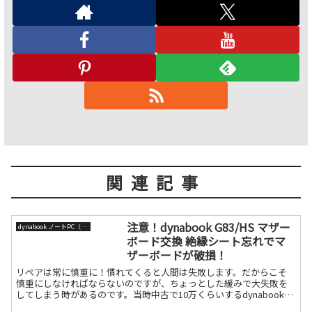
関連記事
注意！dynabook G83/HS マザー
dynabook ノートPC（旧東芝）
ボード交換 絶縁シート忘れでマ
ザーボードが破損！
リペアは常に慎重に！慣れてくると人間は失敗します。だからこそ
慎重にしなければならないのですが、ちょっとした緩みで大失敗を
してしまう時があるのです。当時中古で10万くらいするdynabook
G83/HSを仕入れ分解動画などいろいろやっている続きを読む