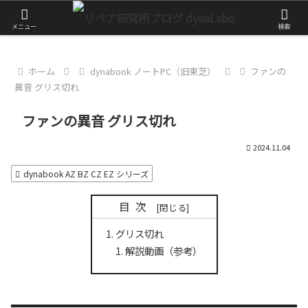
チャレンジが大きな第一歩
メニュー
検索
ホーム
dynabook ノートPC（旧東芝）
ファンの
異音 グリス切れ
ファンの異音 グリス切れ
2024.11.04
dynabook AZ BZ CZ EZ シリーズ
目次
グリス切れ
解説動画（参考）